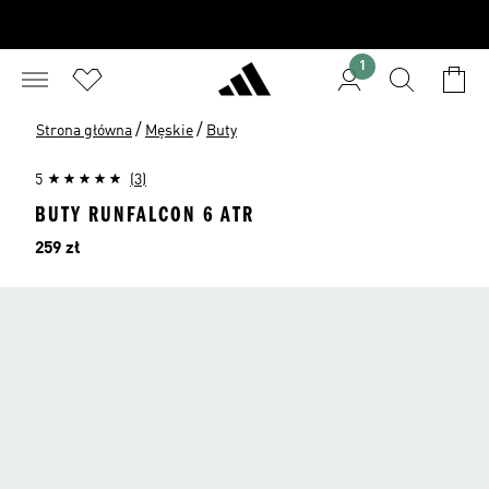
1
/
/
Strona główna
Męskie
Buty
5
(3)
BUTY RUNFALCON 6 ATR
Cena
259 zł