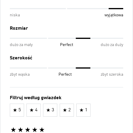
niska
wyjątkowa
Rozmiar
dużo za mały
Perfect
dużo za duży
Szerokość
zbyt wąska
Perfect
zbyt szeroka
Filtruj według gwiazdek
5
4
3
2
1