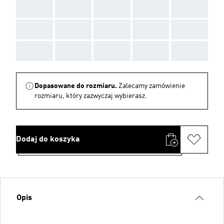
AAA
AAA
AAA
AAA
AAA
AAA
AAA
AAA
AAA
AAA
AAA
AAA
AAA
AAA
AAA
Dopasowane do rozmiaru.
Zalecamy zamówienie
rozmiaru, który zazwyczaj wybierasz.
Dodaj do koszyka
Opis