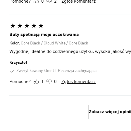
Pomocne?
0
2
Zgłoś komentarz
Buty spełniają moje oczekiwania
Kolor:
Core Black / Cloud White / Core Black
Wygodne, idealne do codziennego użytku. wysoka jakość w
Krzysztof
Zweryfikowany klient
Recenzja zachęcająca
Pomocne?
1
0
Zgłoś komentarz
Zobacz więcej opini