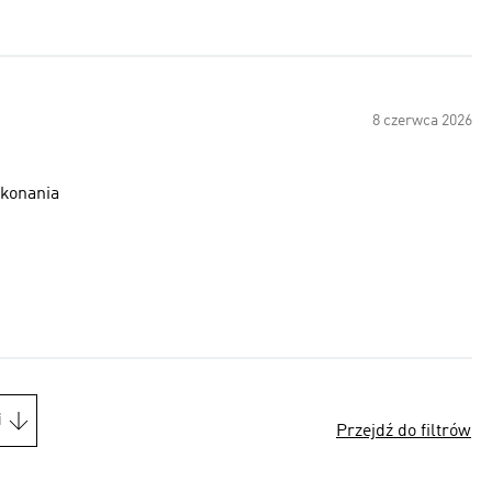
8 czerwca 2026
ykonania
i
Przejdź do filtrów