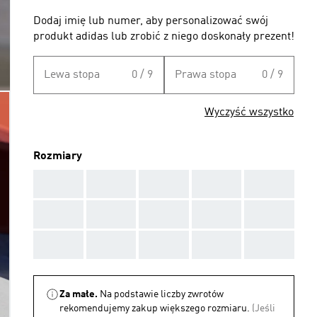
Dodaj imię lub numer, aby personalizować swój
produkt adidas lub zrobić z niego doskonały prezent!
Lewa stopa
0 / 9
Prawa stopa
0 / 9
Wyczyść wszystko
Rozmiary
AAA
AAA
AAA
AAA
AAA
AAA
AAA
AAA
AAA
AAA
AAA
AAA
AAA
AAA
AAA
Za małe.
Na podstawie liczby zwrotów
rekomendujemy zakup większego rozmiaru.
(Jeśli