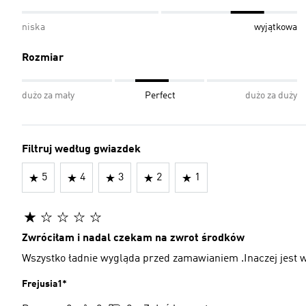
niska
wyjątkowa
Rozmiar
dużo za mały
Perfect
dużo za duży
Filtruj według gwiazdek
5
4
3
2
1
Zwróciłam i nadal czekam na zwrot środków
Wszystko ładnie wygląda przed zamawianiem .Inaczej jest w
Frejusia1*