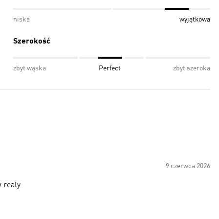
niska
wyjątkowa
Szerokość
zbyt wąska
Perfect
zbyt szeroka
9 czerwca 2026
 realy