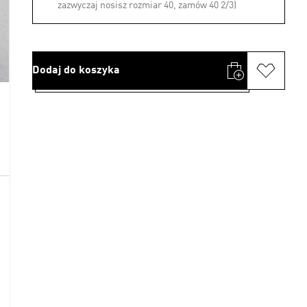
zazwyczaj nosisz rozmiar 40, zamów 40 2/3)
Dodaj do koszyka