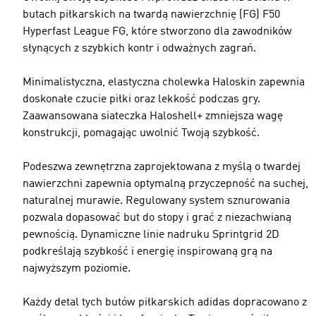
butach piłkarskich na twardą nawierzchnię (FG) F50
Hyperfast League FG, które stworzono dla zawodników
słynących z szybkich kontr i odważnych zagrań.
Minimalistyczna, elastyczna cholewka Haloskin zapewnia
doskonałe czucie piłki oraz lekkość podczas gry.
Zaawansowana siateczka Haloshell+ zmniejsza wagę
konstrukcji, pomagając uwolnić Twoją szybkość.
Podeszwa zewnętrzna zaprojektowana z myślą o twardej
nawierzchni zapewnia optymalną przyczepność na suchej,
naturalnej murawie. Regulowany system sznurowania
pozwala dopasować but do stopy i grać z niezachwianą
pewnością. Dynamiczne linie nadruku Sprintgrid 2D
podkreślają szybkość i energię inspirowaną grą na
najwyższym poziomie.
Każdy detal tych butów piłkarskich adidas dopracowano z