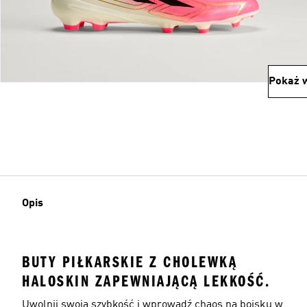
Pokaż w
Opis
BUTY PIŁKARSKIE Z CHOLEWKĄ
HALOSKIN ZAPEWNIAJĄCĄ LEKKOŚĆ.
Uwolnij swoją szybkość i wprowadź chaos na boisku w