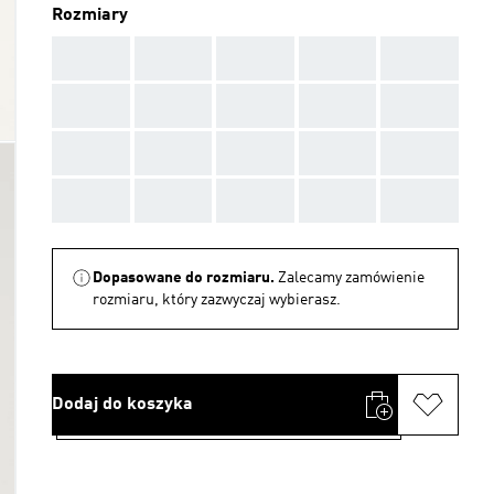
Rozmiary
AAA
AAA
AAA
AAA
AAA
AAA
AAA
AAA
AAA
AAA
AAA
AAA
AAA
AAA
AAA
AAA
AAA
AAA
AAA
AAA
Dopasowane do rozmiaru.
Zalecamy zamówienie
rozmiaru, który zazwyczaj wybierasz.
Dodaj do koszyka