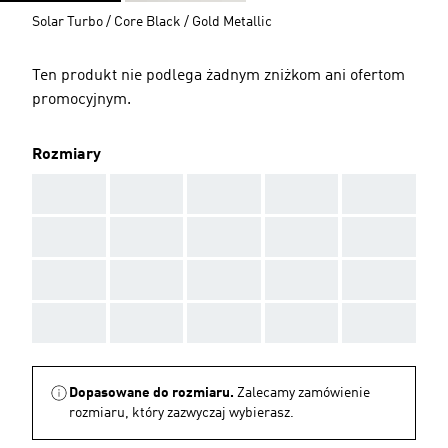
Solar Turbo / Core Black / Gold Metallic
Ten produkt nie podlega żadnym zniżkom ani ofertom
promocyjnym.
Rozmiary
AAA
AAA
AAA
AAA
AAA
AAA
AAA
AAA
AAA
AAA
AAA
AAA
AAA
AAA
AAA
AAA
AAA
AAA
AAA
AAA
Dopasowane do rozmiaru.
Zalecamy zamówienie
rozmiaru, który zazwyczaj wybierasz.