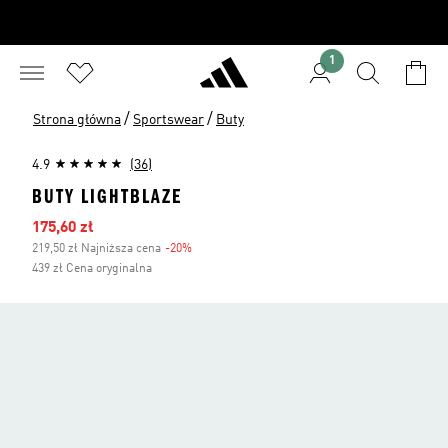
1
/
/
Strona główna
Sportswear
Buty
4.9
(36)
BUTY LIGHTBLAZE
Ceny na wyprzedaży
175,60 zł
219,50 zł Najniższa cena
-20%
Zniżka
439 zł Cena oryginalna