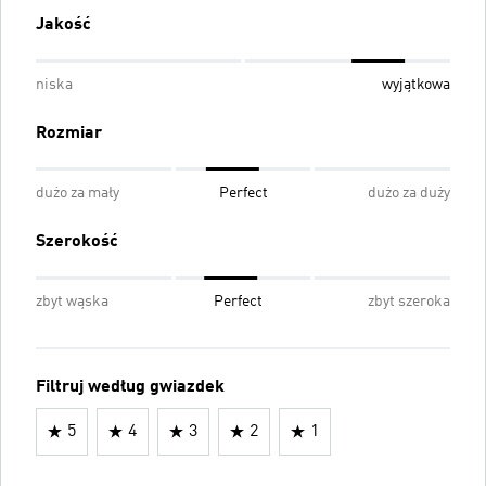
Jakość
niska
wyjątkowa
Rozmiar
dużo za mały
Perfect
dużo za duży
Szerokość
zbyt wąska
Perfect
zbyt szeroka
Filtruj według gwiazdek
5
4
3
2
1