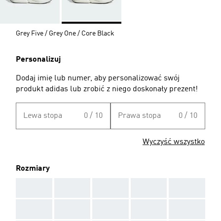
Grey Five / Grey One / Core Black
Personalizuj
Dodaj imię lub numer, aby personalizować swój
produkt adidas lub zrobić z niego doskonały prezent!
Lewa stopa
0 / 10
Prawa stopa
0 / 10
Wyczyść wszystko
Rozmiary
AAA
AAA
AAA
AAA
AAA
AAA
AAA
AAA
AAA
AAA