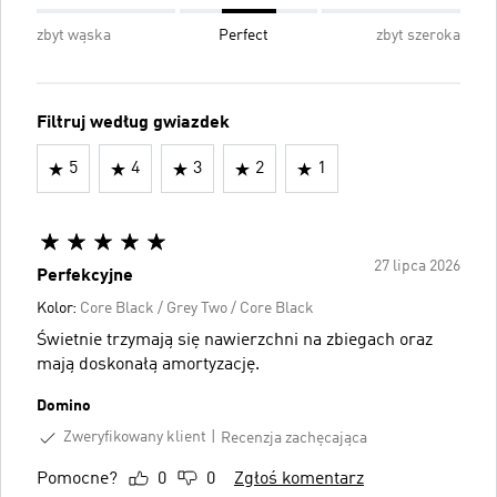
zbyt wąska
Perfect
zbyt szeroka
Filtruj według gwiazdek
5
4
3
2
1
27 lipca 2026
Perfekcyjne
Kolor:
Core Black / Grey Two / Core Black
Świetnie trzymają się nawierzchni na zbiegach oraz
mają doskonałą amortyzację.
Domino
Zweryfikowany klient
Recenzja zachęcająca
Pomocne?
0
0
Zgłoś komentarz