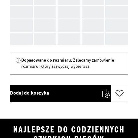
AAA
AAA
AAA
AAA
AAA
AAA
AAA
AAA
AAA
AAA
AAA
AAA
AAA
AAA
AAA
Dopasowane do rozmiaru.
Zalecamy zamówienie
rozmiaru, który zazwyczaj wybierasz.
Dodaj do koszyka
NAJLEPSZE DO CODZIENNYCH