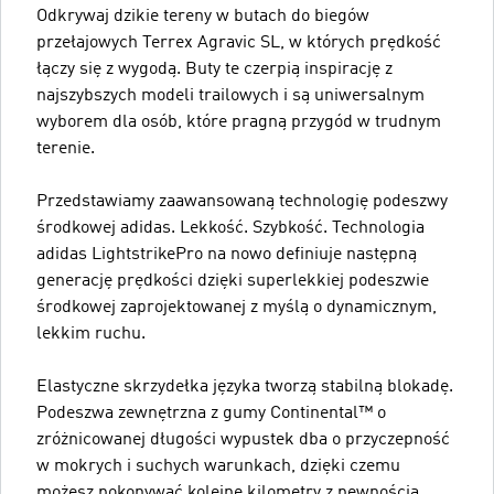
Odkrywaj dzikie tereny w butach do biegów
przełajowych Terrex Agravic SL, w których prędkość
łączy się z wygodą. Buty te czerpią inspirację z
najszybszych modeli trailowych i są uniwersalnym
wyborem dla osób, które pragną przygód w trudnym
terenie.
Przedstawiamy zaawansowaną technologię podeszwy
środkowej adidas. Lekkość. Szybkość. Technologia
adidas LightstrikePro na nowo definiuje następną
generację prędkości dzięki superlekkiej podeszwie
środkowej zaprojektowanej z myślą o dynamicznym,
lekkim ruchu.
Elastyczne skrzydełka języka tworzą stabilną blokadę.
Podeszwa zewnętrzna z gumy Continental™ o
zróżnicowanej długości wypustek dba o przyczepność
w mokrych i suchych warunkach, dzięki czemu
możesz pokonywać kolejne kilometry z pewnością