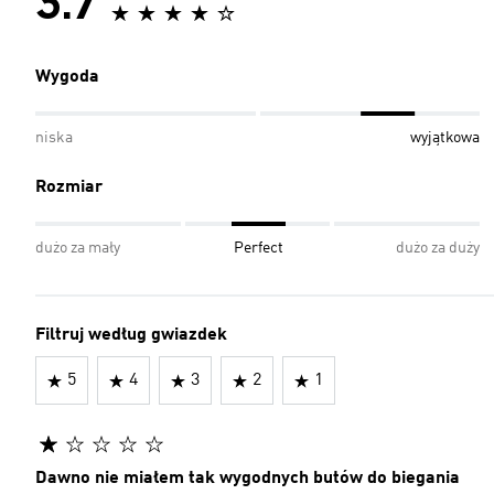
3.7
Wygoda
niska
wyjątkowa
Rozmiar
dużo za mały
Perfect
dużo za duży
Filtruj według gwiazdek
5
4
3
2
1
Dawno nie miałem tak wygodnych butów do biegania