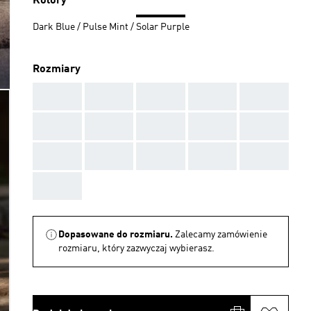
Kolory
Dark Blue / Pulse Mint / Solar Purple
Rozmiary
AAA
AAA
AAA
AAA
AAA
AAA
AAA
AAA
AAA
AAA
AAA
AAA
AAA
AAA
AAA
AAA
Dopasowane do rozmiaru.
Zalecamy zamówienie
rozmiaru, który zazwyczaj wybierasz.