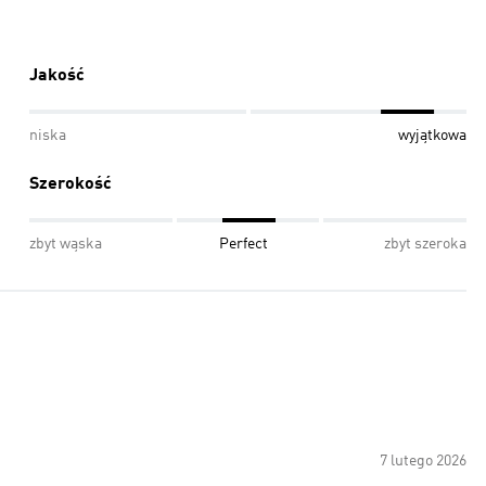
Jakość
niska
wyjątkowa
Szerokość
zbyt wąska
Perfect
zbyt szeroka
7 lutego 2026