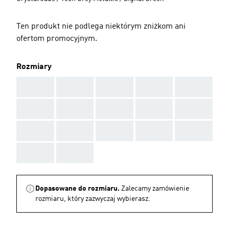
Ten produkt nie podlega niektórym zniżkom ani
ofertom promocyjnym.
Rozmiary
AAA
AAA
AAA
AAA
AAA
AAA
AAA
AAA
AAA
AAA
AAA
AAA
AAA
AAA
AAA
AAA
AAA
Dopasowane do rozmiaru.
Zalecamy zamówienie
rozmiaru, który zazwyczaj wybierasz.