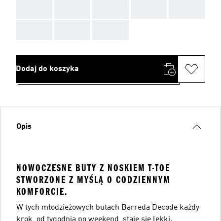
AAA
AAA
AAA
AAA
AAA
AAA
AAA
AAA
Dodaj do koszyka
Opis
NOWOCZESNE BUTY Z NOSKIEM T-TOE
STWORZONE Z MYŚLĄ O CODZIENNYM
KOMFORCIE.
W tych młodzieżowych butach Barreda Decode każdy
krok, od tygodnia po weekend, staje się lekki.