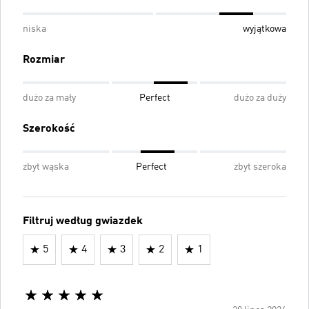
niska
wyjątkowa
Rozmiar
dużo za mały
Perfect
dużo za duży
Szerokość
zbyt wąska
Perfect
zbyt szeroka
Filtruj według gwiazdek
5
4
3
2
1