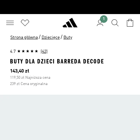
1
/
/
Strona główna
Dziecięce
Buty
4.7
(42)
BUTY DLA DZIECI BARREDA DECODE
Bieżąca cena
143,40 zł
119,50 zł Najniższa cena
239 zł Cena oryginalna