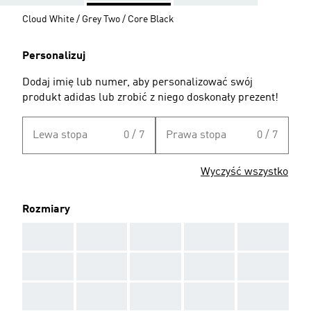
Cloud White / Grey Two / Core Black
Personalizuj
Dodaj imię lub numer, aby personalizować swój
produkt adidas lub zrobić z niego doskonały prezent!
Lewa stopa
0 / 7
Prawa stopa
0 / 7
Wyczyść wszystko
Rozmiary
AAA
AAA
AAA
AAA
AAA
AAA
AAA
AAA
AAA
AAA
AAA
AAA
AAA
AAA
AAA