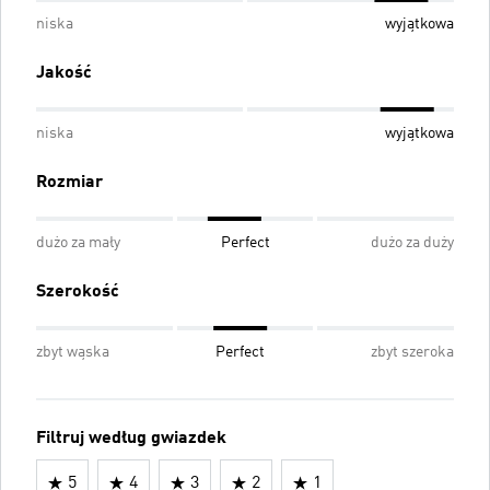
niska
wyjątkowa
Jakość
niska
wyjątkowa
Rozmiar
dużo za mały
Perfect
dużo za duży
Szerokość
zbyt wąska
Perfect
zbyt szeroka
Filtruj według gwiazdek
5
4
3
2
1