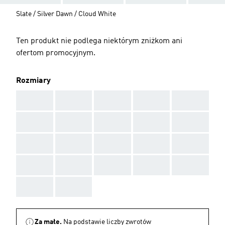
Slate / Silver Dawn / Cloud White
Ten produkt nie podlega niektórym zniżkom ani
ofertom promocyjnym.
Rozmiary
AAA
AAA
AAA
AAA
AAA
AAA
AAA
AAA
AAA
AAA
AAA
AAA
AAA
AAA
AAA
AAA
AAA
AAA
AAA
AAA
AAA
AAA
Za małe.
Na podstawie liczby zwrotów