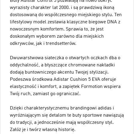
Buty Adistar Control 5 pozwalają na nowo odkryć
wyrazisty charakter lat 2000. i są prawdziwą ikoną
dostosowaną do współczesnego miejskiego stylu. Ten
lifestylowy model zestawia klasyczne biegowe DNA z
nowoczesnym komfortem. Sprawia to, że jest
doskonałym wyborem zarówno dla miejskich
odkrywców, jak i trendsetterów.
Dwuwarstwowa siateczka o otwartych oczkach dba o
oddychalność, a błyszczące chromowane nakładki
dodają buntowniczego akcentu Twojej stylizacji.
Podeszwa środkowa Adistar Cushion 5 EVA oferuje
elastyczność i komfort, a zapiętek Formotion wspiera
Twój ruch, zamiast go ograniczać.
Dzięki charakterystycznemu brandingowi adidas i
wyróżniającym się detalom te buty sportowe nawiązują
do tradycji, a jednocześnie mają współczesny styl.
Załóż je i twórz własną historię.