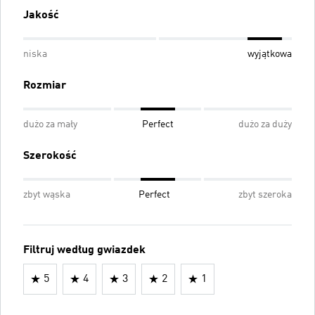
Jakość
niska
wyjątkowa
Rozmiar
dużo za mały
Perfect
dużo za duży
Szerokość
zbyt wąska
Perfect
zbyt szeroka
Filtruj według gwiazdek
5
4
3
2
1