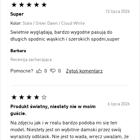
12 lipca 2026
Super
Kolor:
Slate / Silver Dawn / Cloud White
Swietnie wyglądają, bardzo wygodne pasują do
długich spodnic wąskich i szerokich spodni,super
Barbara
Recenzja zachęcająca
Pomocne?
0
0
Zgłoś komentarz
6 lipca 2026
Produkt świetny, niestety nie w moim
guście.
Na zdjęciu jak i w realu bardzo podoba mi się ten
model. Niestety jest on wybitnie damski przez swój
wyrazisty odblask. Nie jest to wada, wręcz uważam, że