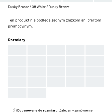
Dusky Bronze / Off White / Dusky Bronze
Ten produkt nie podlega żadnym zniżkom ani ofertom
promocyjnym.
Rozmiary
AAA
AAA
AAA
AAA
AAA
AAA
AAA
AAA
AAA
AAA
AAA
AAA
AAA
AAA
AAA
AAA
AAA
AAA
AAA
AAA
AAA
AAA
Dopasowane do rozmiaru.
Zalecamy zamówienie