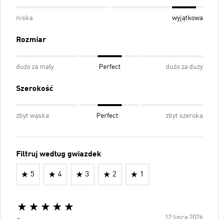
niska
wyjątkowa
Rozmiar
dużo za mały
Perfect
dużo za duży
Szerokość
zbyt wąska
Perfect
zbyt szeroka
Filtruj według gwiazdek
5
4
3
2
1
12 lipca 2026