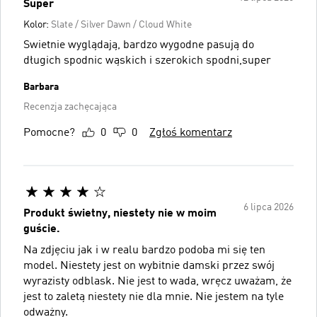
Super
Kolor:
Slate / Silver Dawn / Cloud White
Swietnie wyglądają, bardzo wygodne pasują do
długich spodnic wąskich i szerokich spodni,super
Barbara
Recenzja zachęcająca
Pomocne?
0
0
Zgłoś komentarz
6 lipca 2026
Produkt świetny, niestety nie w moim
guście.
Na zdjęciu jak i w realu bardzo podoba mi się ten
model. Niestety jest on wybitnie damski przez swój
wyrazisty odblask. Nie jest to wada, wręcz uważam, że
jest to zaletą niestety nie dla mnie. Nie jestem na tyle
odważny.