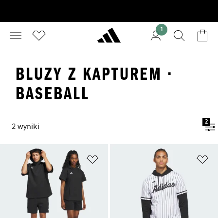
1
BLUZY Z KAPTUREM ·
BASEBALL
2
2 wyniki
Dodaj do listy życzeń
Do