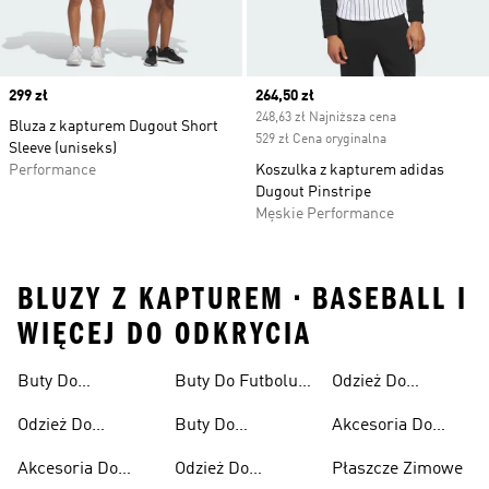
Price
299 zł
Current price
264,50 zł
248,63 zł Najniższa cena
Bluza z kapturem Dugout Short
529 zł Cena oryginalna
Sleeve (uniseks)
Performance
Koszulka z kapturem adidas
Dugout Pinstripe
Męskie Performance
BLUZY Z KAPTUREM • BASEBALL I
WIĘCEJ DO ODKRYCIA
Buty Do
Buty Do Futbolu
Odzież Do
Amerykańskiego
Baseballu
Amerykańskiego
Softballu
Odzież Do
Buty Do
Akcesoria Do
Baseballu
Pickleballa
Softballu
Akcesoria Do
Odzież Do
Płaszcze Zimowe