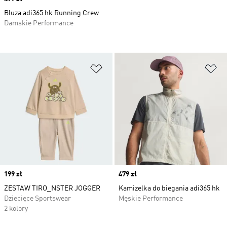
Bluza adi365 hk Running Crew
Damskie Performance
Dodaj do listy życzeń
Do
Price
199 zł
Price
479 zł
ZESTAW TIRO_NSTER JOGGER
Kamizelka do biegania adi365 hk
Dziecięce Sportswear
Męskie Performance
2 kolory