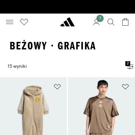
1
BEŻOWY · GRAFIKA
2
15 wyniki
Dodaj do listy życzeń
Do