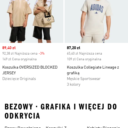
Sale price
89,40 zł
Current price
87,20 zł
92,38 zł Najniższa cena
-3%
Discount
65,40 zł Najniższa cena
149 zł Cena oryginalna
109 zł Cena oryginalna
Koszulka OVERSIZED BLOCKED
Koszulka Collegiate Lineage z
JERSEY
grafiką
Dziecięce Originals
Męskie Sportswear
3 kolory
BEZOWY • GRAFIKA I WIĘCEJ DO
ODKRYCIA