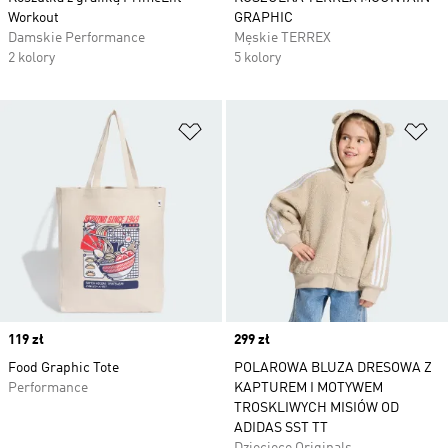
Workout
GRAPHIC
Damskie Performance
Męskie TERREX
2 kolory
5 kolory
Dodaj do listy życzeń
Do
Price
119 zł
Price
299 zł
Food Graphic Tote
POLAROWA BLUZA DRESOWA Z
Performance
KAPTUREM I MOTYWEM
TROSKLIWYCH MISIÓW OD
ADIDAS SST TT