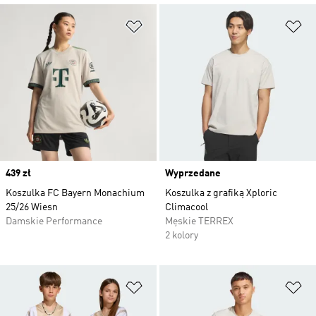
Dodaj do listy życzeń
Do
Price
439 zł
Wyprzedane
Koszulka FC Bayern Monachium
Koszulka z grafiką Xploric
25/26 Wiesn
Climacool
Damskie Performance
Męskie TERREX
2 kolory
Dodaj do listy życzeń
Do