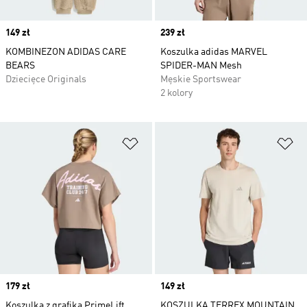
Price
149 zł
Price
239 zł
KOMBINEZON ADIDAS CARE
Koszulka adidas MARVEL
BEARS
SPIDER-MAN Mesh
Dziecięce Originals
Męskie Sportswear
2 kolory
Dodaj do listy życzeń
Do
Price
179 zł
Price
149 zł
Koszulka z grafiką PrimeLift
KOSZULKA TERREX MOUNTAIN