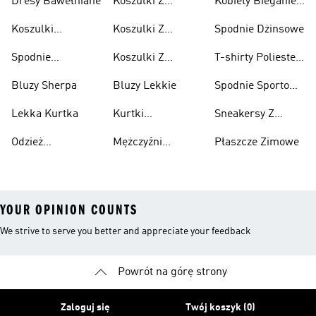
Dresy Bawełniane
Koszulki Z
Kobiety Bieganie I
Lifestyle
Nadrukiem
Lifestyle
Koszulki
Koszulki Z
Spodnie Dżinsowe
Męskie
Bawełniane
Nadrukiem
Spodnie
Koszulki Z
T-shirty Poliester
Damska
Bawełniane
Nadrukiem Dzieci
Z Recyklingu
Bluzy Sherpa
Bluzy Lekkie
Spodnie Sportowe
Poliester Z
Lekka Kurtka
Kurtki
Sneakersy Z
Recyklingu
Nieprzemakalny
Zamszową
Odzież
Mężczyźni
Płaszcze Zimowe
Cholewką
Przeciwdeszczowa
Bieganie I
YOUR OPINION COUNTS
We strive to serve you better and appreciate your feedback
Powrót na górę strony
Zaloguj się
Twój koszyk (0)