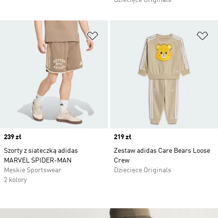
Dziecięce Originals
Dodaj do listy życzeń
Do
Price
239 zł
Price
219 zł
Szorty z siateczką adidas
Zestaw adidas Care Bears Loose
MARVEL SPIDER-MAN
Crew
Męskie Sportswear
Dziecięce Originals
2 kolory