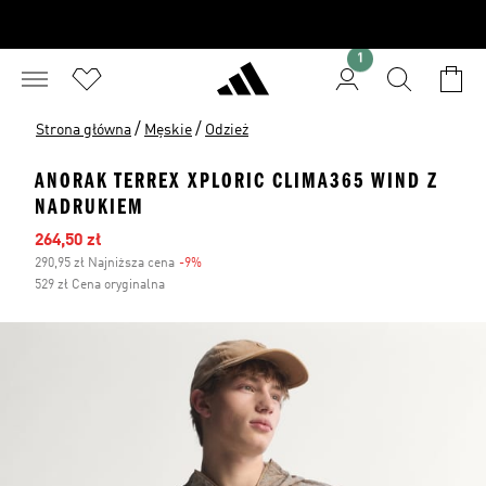
1
/
/
Strona główna
Męskie
Odzież
ANORAK TERREX XPLORIC CLIMA365 WIND Z
NADRUKIEM
Ceny na wyprzedaży
264,50 zł
290,95 zł Najniższa cena
-9%
Zniżka
529 zł Cena oryginalna