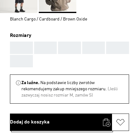
Blanch Cargo / Cardboard / Brown Oxide
Rozmiary
AAA
AAA
AAA
AAA
AAA
AAA
Za luźne.
Na podstawie liczby zwrotów
rekomendujemy zakup mniejszego rozmiaru.
(Jeśli
zazwyczaj nosisz rozmiar M, zamów S)
Dodaj do koszyka