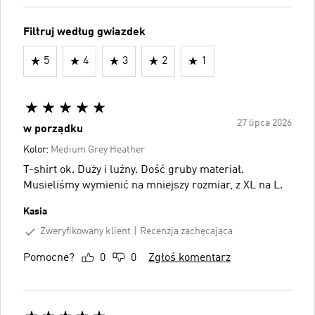
Filtruj według gwiazdek
5
4
3
2
1
27 lipca 2026
w porządku
Kolor:
Medium Grey Heather
T-shirt ok. Duży i luźny. Dość gruby materiał.
Musieliśmy wymienić na mniejszy rozmiar, z XL na L.
Kasia
Zweryfikowany klient
Recenzja zachęcająca
Pomocne?
0
0
Zgłoś komentarz