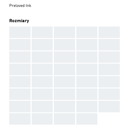
Preloved Ink
Rozmiary
AAA
AAA
AAA
AAA
AAA
AAA
AAA
AAA
AAA
AAA
AAA
AAA
AAA
AAA
AAA
AAA
AAA
AAA
AAA
AAA
AAA
AAA
AAA
AAA
AAA
AAA
AAA
AAA
AAA
AAA
AAA
AAA
AAA
AAA
AAA
AAA
AAA
AAA
AAA