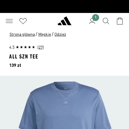
1
/
/
Strona główna
Męskie
Odzież
4.5
(27)
ALL SZN TEE
Cena
139 zł