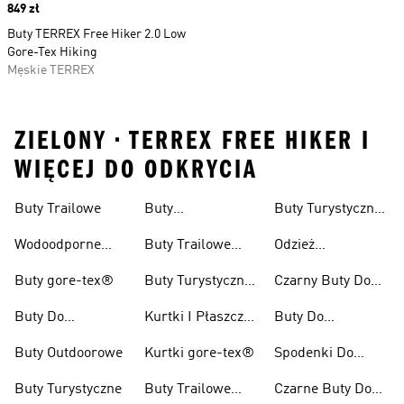
Price
849 zł
Buty TERREX Free Hiker 2.0 Low
Gore-Tex Hiking
Męskie TERREX
ZIELONY • TERREX FREE HIKER I
WIĘCEJ DO ODKRYCIA
Buty Trailowe
Buty
Buty Turystyczne
Wspinaczkowe
Męskie
Wodoodporne
Buty Trailowe
Odzież
Buty Do Biegania
Damskie
Turystyczna
Buty gore-tex®
Buty Turystyczne
Czarny Buty Do
W Terenie
Damskie
Pieszych
Buty Do
Kurtki I Płaszcze
Buty Do
Wędrówek
Kolarzówki
Zimowe
Kolarstwa
Buty Outdoorowe
Kurtki gore-tex®
Spodenki Do
Górskiego Dla
Biegów
Kobiet
Buty Turystyczne
Buty Trailowe
Czarne Buty Do
Trailowych