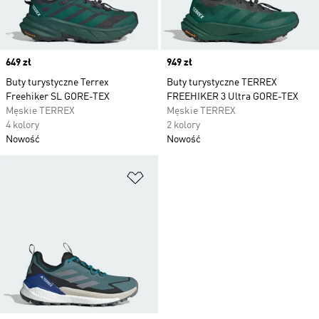
Price
649 zł
Price
949 zł
Buty turystyczne Terrex
Buty turystyczne TERREX
Freehiker SL GORE-TEX
FREEHIKER 3 Ultra GORE-TEX
Męskie TERREX
Męskie TERREX
4 kolory
2 kolory
Nowość
Nowość
Dodaj do listy życzeń