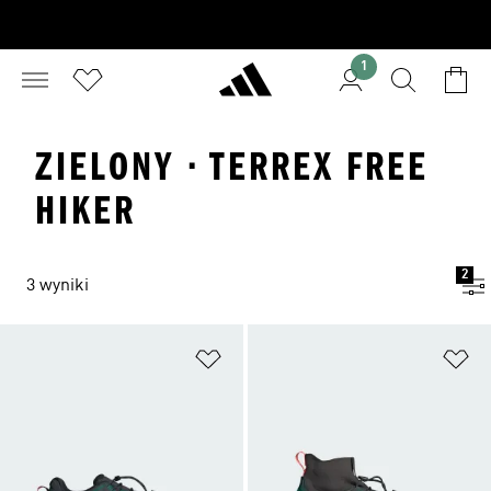
1
ZIELONY · TERREX FREE
HIKER
2
3 wyniki
Dodaj do listy życzeń
Do