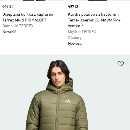
Price
649 zł
Price
439 zł
Ocieplana kurtka z kapturem
Kurtka polarowa z kapturem
Terrex Multi PRIMALOFT
Terrex Xperior CLIMAWARM+
Damskie TERREX
Ventknit
Nowość
Męskie TERREX
2 kolory
Nowość
Do