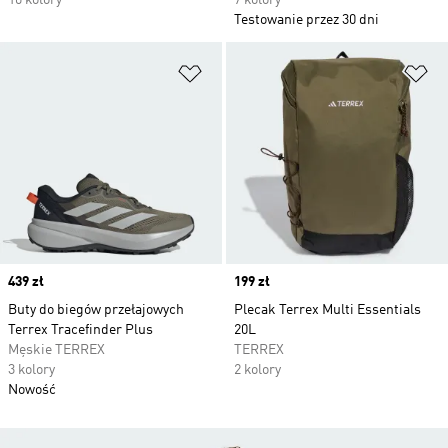
10 kolory
7 kolory
Testowanie przez 30 dni
Dodaj do listy życzeń
Do
Price
439 zł
Price
199 zł
Buty do biegów przełajowych
Plecak Terrex Multi Essentials
Terrex Tracefinder Plus
20L
Męskie TERREX
TERREX
3 kolory
2 kolory
Nowość