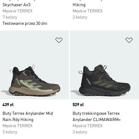
Skychaser Ax5
Hiking
Męskie TERREX
Męskie TERREX
7 kolory
2 kolory
Testowanie przez 30 dni
Dodaj do listy życzeń
Do
Price
439 zł
Price
529 zł
Buty Terrex Anylander Mid
Buty trekkingowe Terrex
Rain.Rdy Hiking
Anylander CLIMAWARM+
Męskie TERREX
Męskie TERREX
5 kolory
3 kolory