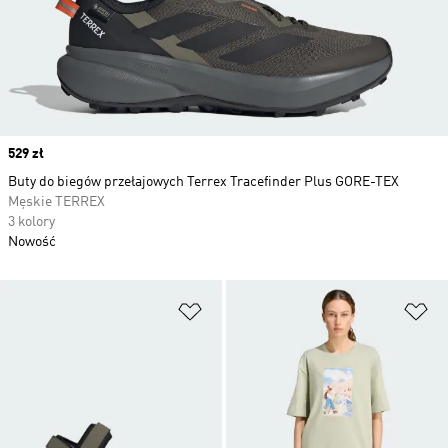
Price
529 zł
Buty do biegów przełajowych Terrex Tracefinder Plus GORE-TEX
Męskie TERREX
3 kolory
Nowość
Dodaj do listy życzeń
Do