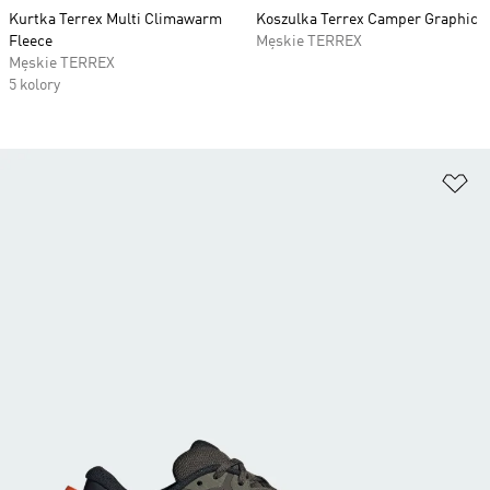
Kurtka Terrex Multi Climawarm
Koszulka Terrex Camper Graphic
Fleece
Męskie TERREX
Męskie TERREX
5 kolory
Do