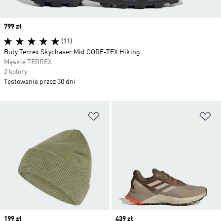
Price
799 zł
(11)
Buty Terrex Skychaser Mid GORE-TEX Hiking
Męskie TERREX
2 kolory
Testowanie przez 30 dni
Dodaj do listy życzeń
Do
Price
199 zł
Price
439 zł