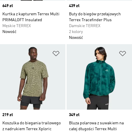
Price
649 zł
Price
439 zł
Kurtka z kapturem Terrex Multi
Buty do biegów przełajowych
PRIMALOFT Insulated
Terrex Tracefinder Plus
Męskie TERREX
Damskie TERREX
Nowość
2 kolory
Nowość
Dodaj do listy życzeń
Do
Price
219 zł
Price
349 zł
Koszulka do biegania trailowego
Bluza polarowa z suwakiem na
z nadrukiem Terrex Xploric
całej długości Terrex Multi