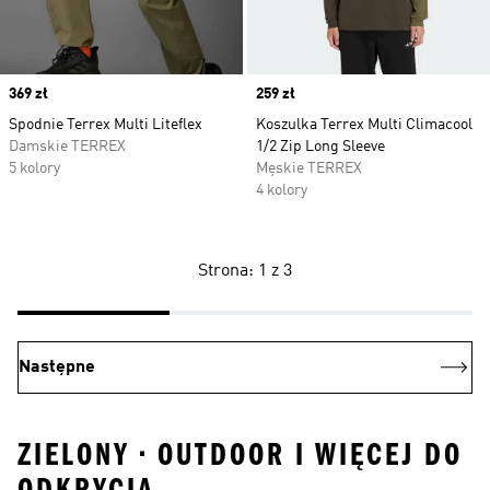
Price
369 zł
Price
259 zł
Spodnie Terrex Multi Liteflex
Koszulka Terrex Multi Climacool
Damskie TERREX
1/2 Zip Long Sleeve
5 kolory
Męskie TERREX
4 kolory
Strona: 1 z 3
Następne
ZIELONY • OUTDOOR I WIĘCEJ DO