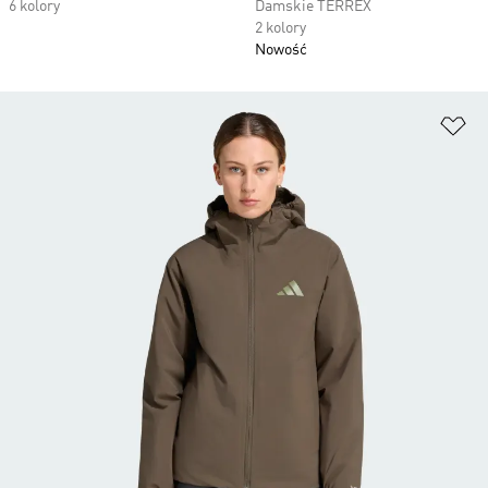
6 kolory
Damskie TERREX
2 kolory
Nowość
Do