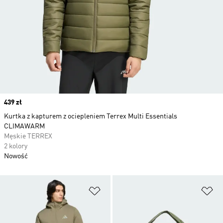
Price
439 zł
Kurtka z kapturem z ociepleniem Terrex Multi Essentials
CLIMAWARM
Męskie TERREX
2 kolory
Nowość
Dodaj do listy życzeń
Do