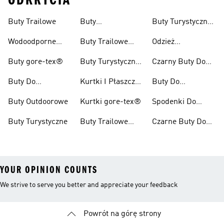
ODKRYCIA
Buty Trailowe
Buty
Buty Turystyczne
Wspinaczkowe
Męskie
Wodoodporne
Buty Trailowe
Odzież
Buty Do Biegania
Damskie
Turystyczna
Buty gore-tex®
Buty Turystyczne
Czarny Buty Do
W Terenie
Damskie
Pieszych
Buty Do
Kurtki I Płaszcze
Buty Do
Wędrówek
Kolarzówki
Zimowe
Kolarstwa
Buty Outdoorowe
Kurtki gore-tex®
Spodenki Do
Górskiego Dla
Biegów
Kobiet
Buty Turystyczne
Buty Trailowe
Czarne Buty Do
Trailowych
Męskie
Biegów
Trailowych
YOUR OPINION COUNTS
We strive to serve you better and appreciate your feedback
Powrót na górę strony