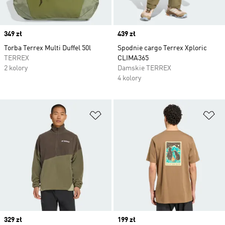
Price
349 zł
Price
439 zł
Torba Terrex Multi Duffel 50l
Spodnie cargo Terrex Xploric
TERREX
CLIMA365
2 kolory
Damskie TERREX
4 kolory
Dodaj do listy życzeń
Do
Price
329 zł
Price
199 zł