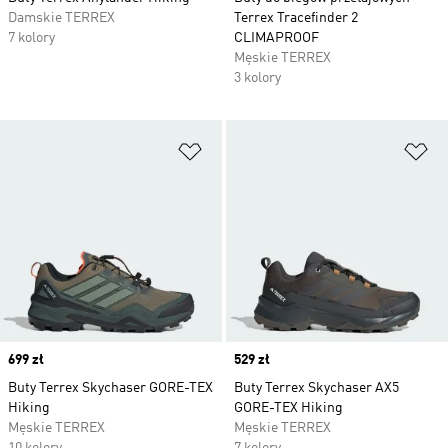
Damskie TERREX
Terrex Tracefinder 2
7 kolory
CLIMAPROOF
Męskie TERREX
3 kolory
Dodaj do listy życzeń
Do
Price
699 zł
Price
529 zł
Buty Terrex Skychaser GORE-TEX
Buty Terrex Skychaser AX5
Hiking
GORE-TEX Hiking
Męskie TERREX
Męskie TERREX