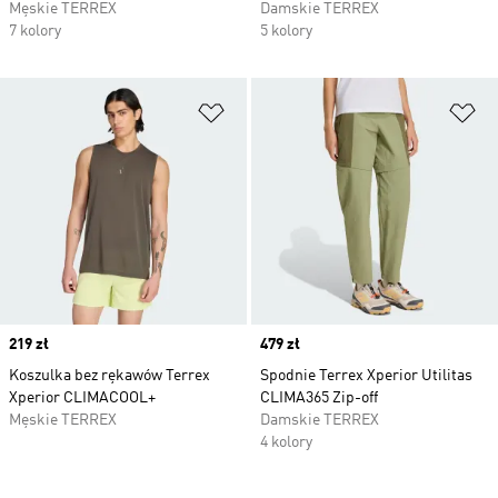
Męskie TERREX
Damskie TERREX
7 kolory
5 kolory
Dodaj do listy życzeń
Do
Price
219 zł
Price
479 zł
Koszulka bez rękawów Terrex
Spodnie Terrex Xperior Utilitas
Xperior CLIMACOOL+
CLIMA365 Zip-off
Męskie TERREX
Damskie TERREX
4 kolory