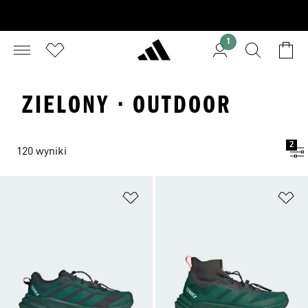
1
ZIELONY · OUTDOOR
2
120 wyniki
Dodaj do listy życzeń
Do