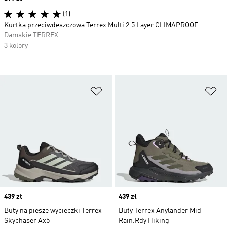
(1)
Kurtka przeciwdeszczowa Terrex Multi 2.5 Layer CLIMAPROOF
Damskie TERREX
3 kolory
Dodaj do listy życzeń
Do
Price
439 zł
Price
439 zł
Buty na piesze wycieczki Terrex
Buty Terrex Anylander Mid
Skychaser Ax5
Rain.Rdy Hiking