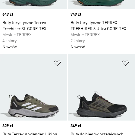
Price
649 zł
Price
949 zł
Buty turystyczne Terrex
Buty turystyczne TERREX
Freehiker SL GORE-TEX
FREEHIKER 3 Ultra GORE-TEX
Męskie TERREX
Męskie TERREX
4 kolory
2 kolory
Nowość
Nowość
Dodaj do listy życzeń
Do
Price
329 zł
Price
349 zł
Buty Terrex Anylander Hiking
Buty do biegów przełajowych