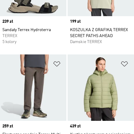
Price
239 zł
Price
199 zł
Sandały Terrex Hydroterra
KOSZULKA Z GRAFIKĄ TERREX
TERREX
SECRET PATHS AHEAD
5 kolory
Damskie TERREX
Dodaj do listy życzeń
Do
Price
259 zł
Price
439 zł