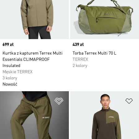
Price
699 zł
Price
439 zł
Kurtka z kapturem Terrex Multi
Torba Terrex Multi 70 L
Essentials CLIMAPROOF
TERREX
Insulated
2 kolory
Męskie TERREX
3 kolory
Nowość
Dodaj do listy życzeń
Do