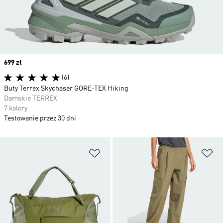
Price
699 zł
(6)
Buty Terrex Skychaser GORE-TEX Hiking
Damskie TERREX
7 kolory
Testowanie przez 30 dni
Dodaj do listy życzeń
Do