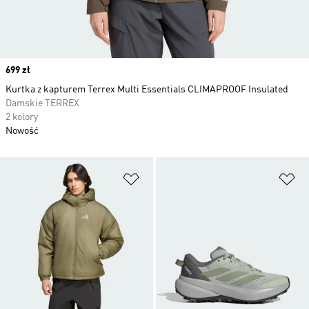
Price
699 zł
Kurtka z kapturem Terrex Multi Essentials CLIMAPROOF Insulated
Damskie TERREX
2 kolory
Nowość
Dodaj do listy życzeń
Do