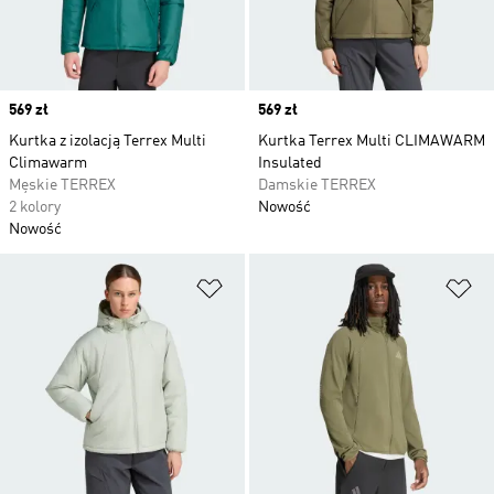
Price
569 zł
Price
569 zł
Kurtka z izolacją Terrex Multi
Kurtka Terrex Multi CLIMAWARM
Climawarm
Insulated
Męskie TERREX
Damskie TERREX
2 kolory
Nowość
Nowość
Dodaj do listy życzeń
Do