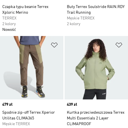
Czapka typu beanie Terrex
Buty Terrex Soulstride RAIN.RDY
Xploric Merino
Trail Running
TERREX
Męskie TERREX
2 kolory
2 kolory
Nowość
Dodaj do listy życzeń
Do
Price
479 zł
Price
439 zł
Spodnie zip-off Terrex Xperior
Kurtka przeciwdeszczowa Terrex
Utilitas CLIMA365
Multi Essentials 2 Layer
Męskie TERREX
CLIMAPROOF