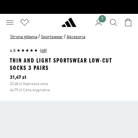
1
/
/
Strona główna
Sportswear
Akcesoria
4.8
(68)
THIN AND LIGHT SPORTSWEAR LOW-CUT
SOCKS 3 PAIRS
Bieżąca cena
31,47 zł
22,48 zł Najniższa cena
44,95 zł Cena oryginalna