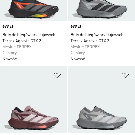
Price
699 zł
Price
699 zł
Buty do biegów przełajowych
Buty do biegów przełajowych
Terrex Agravic GTX 2
Terrex Agravic GTX 2
Męskie TERREX
Męskie TERREX
2 kolory
2 kolory
Nowość
Nowość
Dodaj do listy życzeń
Do