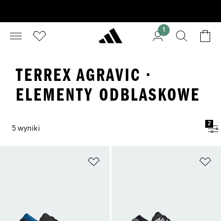
1
TERREX AGRAVIC ·
ELEMENTY ODBLASKOWE
2
5 wyniki
Dodaj do listy życzeń
Do