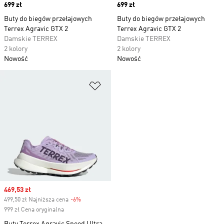
Price
699 zł
Price
699 zł
Buty do biegów przełajowych
Buty do biegów przełajowych
Terrex Agravic GTX 2
Terrex Agravic GTX 2
Damskie TERREX
Damskie TERREX
2 kolory
2 kolory
Nowość
Nowość
Dodaj do listy życzeń
Sale price
469,53 zł
499,50 zł Najniższa cena
-6%
Discount
999 zł Cena oryginalna