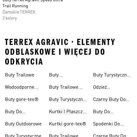
Buty Terrex Agravic Speed Ultra
Trail Running
Damskie TERREX
2 kolory
TERREX AGRAVIC • ELEMENTY
ODBLASKOWE I WIĘCEJ DO
ODKRYCIA
Buty Trailowe
Buty
Buty Turystyczne
Wspinaczkowe
Męskie
Wodoodporne
Buty Trailowe
Odzież
Buty Do Biegania
Damskie
Turystyczna
Buty gore-tex®
Buty Turystyczne
Czarny Buty Do
W Terenie
Damskie
Pieszych
Buty Do
Kurtki I Płaszcze
Buty Do
Wędrówek
Kolarzówki
Zimowe
Kolarstwa
Buty Outdoorowe
Kurtki gore-tex®
Spodenki Do
Górskiego Dla
Biegów
Kobiet
Buty Turystyczne
Buty Trailowe
Czarne Buty Do