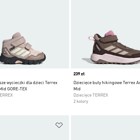
Price
239 zł
sze wycieczki dla dzieci Terrex
Dziecięce buty hikingowe Terrex A
 Mid GORE-TEX
Mid
TERREX
Dziecięce TERREX
2 kolory
 życzeń
Dodaj do listy życzeń