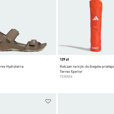
Price
129 zł
rrex Hydroterra
Kołczan na kijki do biegów przeła
Terrex Xperior
TERREX
 życzeń
Dodaj do listy życzeń