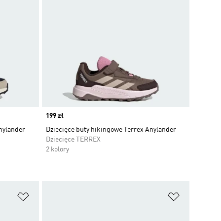
Price
199 zł
nylander
Dziecięce buty hikingowe Terrex Anylander
Dziecięce TERREX
2 kolory
Dodaj do listy życzeń
Dodaj do li