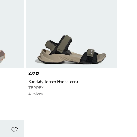
Price
239 zł
Sandały Terrex Hydroterra
TERREX
4 kolory
Dodaj do listy życzeń