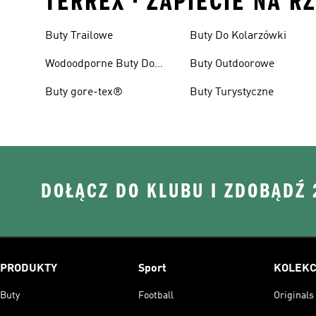
TERREX • ZAPIECIE NA R
Buty Trailowe
Buty Do Kolarzówki
Wodoodporne Buty Do
Buty Outdoorowe
Biegania W Terenie
Buty gore-tex®
Buty Turystyczne
DOŁĄCZ DO KLUBU I ZDOBĄDŹ
PRODUKTY
Sport
KOLEKC
Buty
Football
Originals