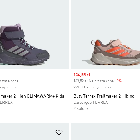
ice
Sale price
134,55 zł
niższa cena
143,52 zł Najniższa cena
-6%
Discount
oryginalna
299 zł Cena oryginalna
ilmaker 2 High CLIMAWARM+ Kids
Buty Terrex Trailmaker 2 Hiking
TERREX
Dziecięce TERREX
2 kolory
 życzeń
Dodaj do listy życzeń