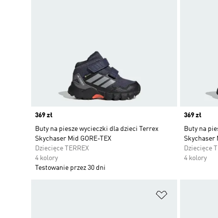
Price
369 zł
Price
369 zł
Buty na piesze wycieczki dla dzieci Terrex
Buty na pie
Skychaser Mid GORE-TEX
Skychaser
Dziecięce TERREX
Dziecięce 
4 kolory
4 kolory
Testowanie przez 30 dni
Dodaj do listy