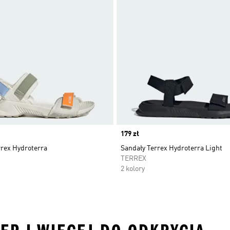
Price
179 zł
rrex Hydroterra
Sandały Terrex Hydroterra Light
TERREX
2 kolory