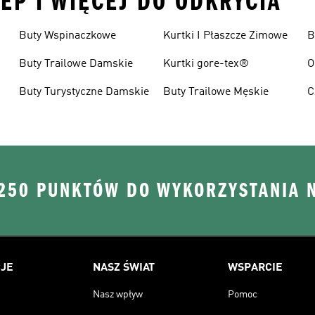
ZEP I WIĘCEJ DO ODKRYCIA
Buty Wspinaczkowe
Kurtki I Płaszcze Zimowe
B
Buty Trailowe Damskie
Kurtki gore-tex®
O
Buty Turystyczne Damskie
Buty Trailowe Męskie
C
W
 250 PUNKTÓW DO WYKORZYSTANIA 
JE
NASZ ŚWIAT
WSPARCIE
Nasz wpływ
Pomoc