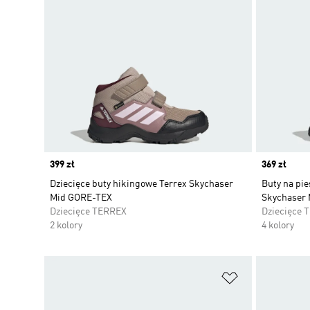
Price
399 zł
Price
369 zł
Dziecięce buty hikingowe Terrex Skychaser
Buty na pie
Mid GORE-TEX
Skychaser
Dziecięce TERREX
Dziecięce 
2 kolory
4 kolory
Dodaj do listy