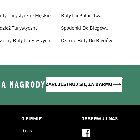
uty Turystyczne Męskie
Buty Do Kolarstwa
Górskiego Dla Kobiet
dzież Turystyczna
Spodenki Do Biegów
Trailowych
zarny Buty Do Pieszych
Czarne Buty Do Biegów
ędrówek
Trailowych
NA NAGRODY
ZAREJESTRUJ SIĘ ZA DARMO
O FIRMIE
OBSERWUJ NAS
O nas