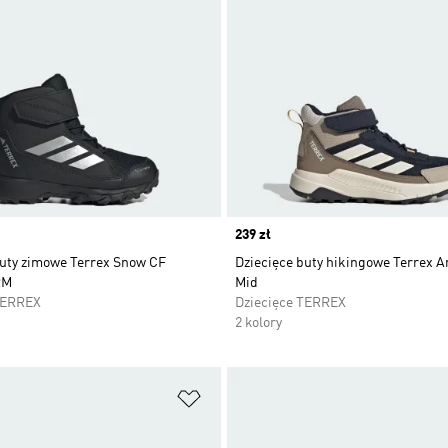
Price
239 zł
buty zimowe Terrex Snow CF
Dziecięce buty hikingowe Terrex A
RM
Mid
TERREX
Dziecięce TERREX
2 kolory
 życzeń
Dodaj do listy życzeń