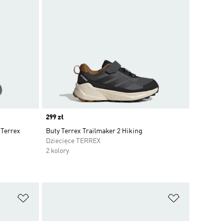
Price
299 zł
 Terrex
Buty Terrex Trailmaker 2 Hiking
Dziecięce TERREX
2 kolory
Dodaj do listy życzeń
Dodaj do li