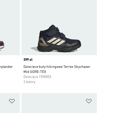
Price
399 zł
nylander
Dziecięce buty hikingowe Terrex Skychaser
Mid GORE-TEX
Dziecięce TERREX
2 kolory
Dodaj do listy życzeń
Dodaj do li