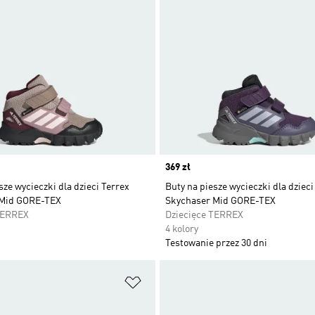
Price
369 zł
sze wycieczki dla dzieci Terrex
Buty na piesze wycieczki dla dzieci
 Mid GORE-TEX
Skychaser Mid GORE-TEX
TERREX
Dziecięce TERREX
4 kolory
Testowanie przez 30 dni
 życzeń
Dodaj do listy życzeń