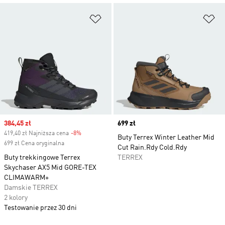
Dodaj do listy życzeń
Do
Sale price
384,45 zł
Price
699 zł
419,40 zł Najniższa cena
-8%
Discount
Buty Terrex Winter Leather Mid
699 zł Cena oryginalna
Cut Rain.Rdy Cold.Rdy
Buty trekkingowe Terrex
TERREX
Skychaser AX5 Mid GORE-TEX
CLIMAWARM+
Damskie TERREX
2 kolory
Testowanie przez 30 dni