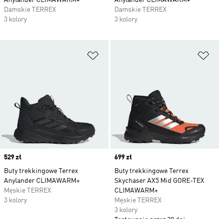
Anylander CLIMAWARM+
Anylander CLIMAWARM+
Damskie TERREX
Damskie TERREX
3 kolory
3 kolory
Dodaj do listy życzeń
Do
Price
529 zł
Price
699 zł
Buty trekkingowe Terrex
Buty trekkingowe Terrex
Anylander CLIMAWARM+
Skychaser AX5 Mid GORE-TEX
Męskie TERREX
CLIMAWARM+
3 kolory
Męskie TERREX
3 kolory