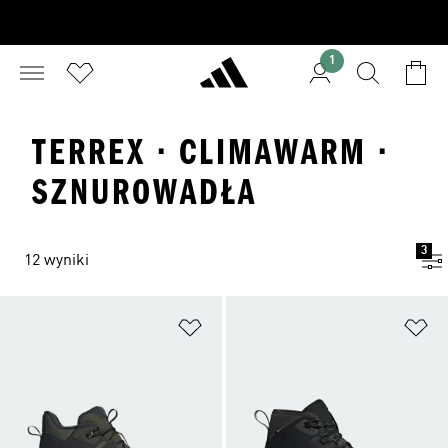
1
TERREX · CLIMAWARM ·
SZNUROWADŁA
3
12 wyniki
Dodaj do listy życzeń
Do