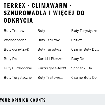
TERREX • CLIMAWARM •
SZNUROWADLA I WIĘCEJ DO
ODKRYCIA
Buty Trailowe
Buty
Buty Turystyczne
Wspinaczkowe
Męskie
Wodoodporne
Buty Trailowe
Odzież
Buty Do Biegania
Damskie
Turystyczna
Buty gore-tex®
Buty Turystyczne
Czarny Buty Do
W Terenie
Damskie
Pieszych
Buty Do
Kurtki I Płaszcze
Buty Do
Wędrówek
Kolarzówki
Zimowe
Kolarstwa
Buty Outdoorowe
Kurtki gore-tex®
Spodenki Do
Górskiego Dla
Biegów
Kobiet
Buty Turystyczne
Buty Trailowe
Czarne Buty Do
Trailowych
Męskie
Biegów
Trailowych
YOUR OPINION COUNTS