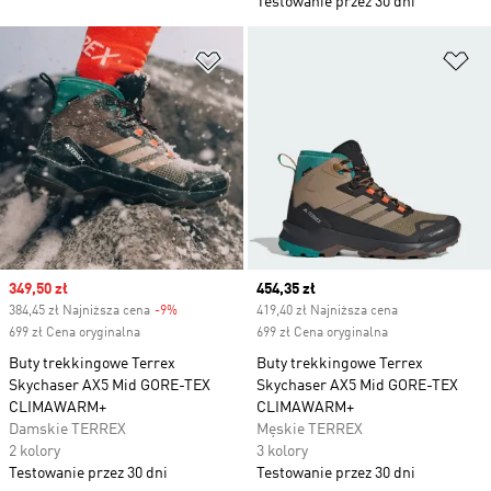
Testowanie przez 30 dni
Dodaj do listy życzeń
Do
Sale price
349,50 zł
Current price
454,35 zł
384,45 zł Najniższa cena
-9%
Discount
419,40 zł Najniższa cena
699 zł Cena oryginalna
699 zł Cena oryginalna
Buty trekkingowe Terrex
Buty trekkingowe Terrex
Skychaser AX5 Mid GORE-TEX
Skychaser AX5 Mid GORE-TEX
CLIMAWARM+
CLIMAWARM+
Damskie TERREX
Męskie TERREX
2 kolory
3 kolory
Testowanie przez 30 dni
Testowanie przez 30 dni