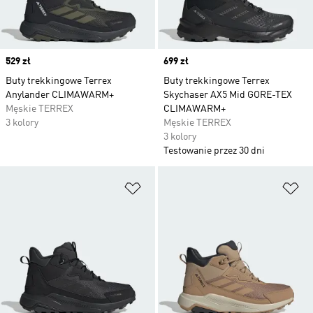
Price
529 zł
Price
699 zł
Buty trekkingowe Terrex
Buty trekkingowe Terrex
Anylander CLIMAWARM+
Skychaser AX5 Mid GORE-TEX
Męskie TERREX
CLIMAWARM+
3 kolory
Męskie TERREX
3 kolory
Testowanie przez 30 dni
Dodaj do listy życzeń
Do