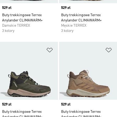
Price
529 zł
Price
529 zł
Buty trekkingowe Terrex
Buty trekkingowe Terrex
Anylander CLIMAWARM+
Anylander CLIMAWARM+
Damskie TERREX
Męskie TERREX
3 kolory
3 kolory
Dodaj do listy życzeń
Do
Price
529 zł
Price
529 zł
Buty trekkingowe Terrex
Buty trekkingowe Terrex