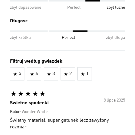
zbyt dopasowane
Perfect
zbyt luźne
Długość
zbyt krótka
Perfect
zbyt długa
Filtruj według gwiazdek
5
4
3
2
1
8 lipca 2025
Świetne spodenki
Kolor:
Wonder White
Świetny materiał, super gatunek lecz zawyżony
rozmiar