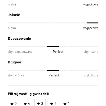
niska
wyjątkowa
Jakość
niska
wyjątkowa
Dopasowanie
zbyt dopasowane
Perfect
zbyt luźne
Długość
zbyt krótka
Perfect
zbyt długa
Filtruj według gwiazdek
5
4
3
2
1