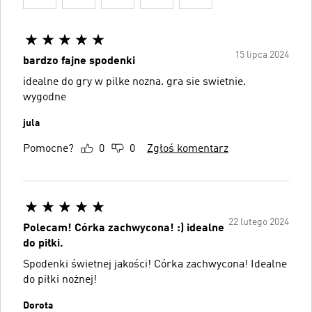
15 lipca 2024
bardzo fajne spodenki
idealne do gry w pilke nozna. gra sie swietnie.
wygodne
jula
Pomocne?
0
0
Zgłoś komentarz
22 lutego 2024
Polecam! Córka zachwycona! :) idealne
do piłki.
Spodenki świetnej jakości! Córka zachwycona! Idealne
do piłki nożnej!
Dorota