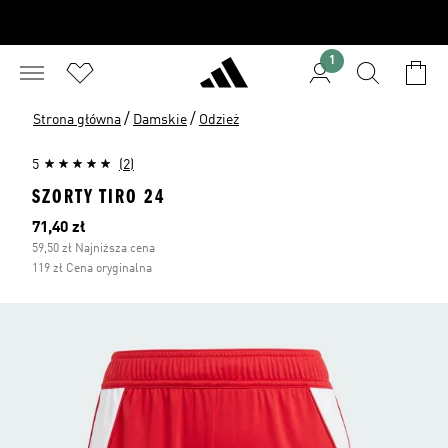
1
/
/
Strona główna
Damskie
Odzież
5
(2)
SZORTY TIRO 24
Bieżąca cena
71,40 zł
59,50 zł Najniższa cena
119 zł Cena oryginalna