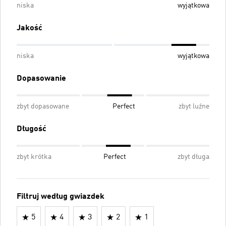
niska
wyjątkowa
Jakość
niska
wyjątkowa
Dopasowanie
zbyt dopasowane
Perfect
zbyt luźne
Długość
zbyt krótka
Perfect
zbyt długa
Filtruj według gwiazdek
5
4
3
2
1