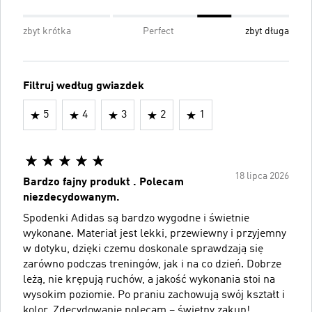
zbyt krótka
Perfect
zbyt długa
Filtruj według gwiazdek
5
4
3
2
1
18 lipca 2026
Bardzo fajny produkt . Polecam
niezdecydowanym.
Spodenki Adidas są bardzo wygodne i świetnie
wykonane. Materiał jest lekki, przewiewny i przyjemny
w dotyku, dzięki czemu doskonale sprawdzają się
zarówno podczas treningów, jak i na co dzień. Dobrze
leżą, nie krępują ruchów, a jakość wykonania stoi na
wysokim poziomie. Po praniu zachowują swój kształt i
kolor. Zdecydowanie polecam – świetny zakup!