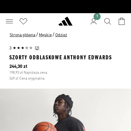
1
/
/
Strona główna
Męskie
Odzież
3
(2)
SZORTY ODBLASKOWE ANTHONY EDWARDS
Bieżąca cena
244,30 zł
198,93 zł Najniższa cena
349 zł Cena oryginalna