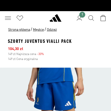
1
/
/
Strona główna
Męskie
Odzież
SZORTY JUVENTUS VIALLI PACK
Ceny na wyprzedaży
104,30 zł
149 zł Najniższa cena
-30%
Zniżka
149 zł Cena oryginalna