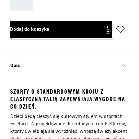
AAA
Dodaj do koszyka
Opis
SZORTY O STANDARDOWYM KROJU Z
ELASTYCZNĄ TALIĄ ZAPEWNIAJĄ WYGODĘ NA
CO DZIEŃ.
Dzieci będą cieszyć się kultowym stylem w szortach
Firebird. Zaprojektowane dla młodych trendsetterów,
którzy uwielbiają się wyróżniać, wnoszą świeży akcent
do klasyki adidas i są stworzone, aby towarzyszyć im