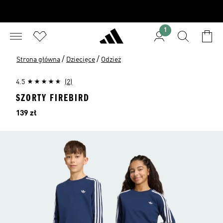
1
/
/
Strona główna
Dziecięce
Odzież
4.5
(2)
SZORTY FIREBIRD
Cena
139 zł