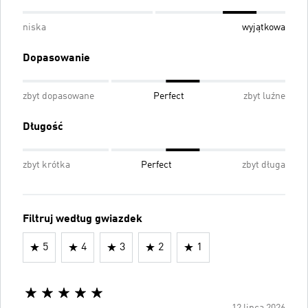
niska
wyjątkowa
Dopasowanie
zbyt dopasowane
Perfect
zbyt luźne
Długość
zbyt krótka
Perfect
zbyt długa
Filtruj według gwiazdek
5
4
3
2
1
12 lipca 2026