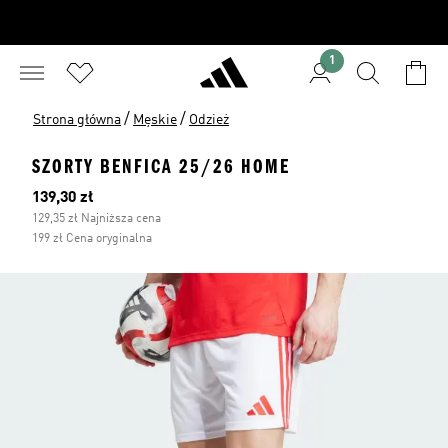
1
/
/
Strona główna
Męskie
Odzież
SZORTY BENFICA 25/26 HOME
Bieżąca cena
139,30 zł
129,35 zł Najniższa cena
199 zł Cena oryginalna