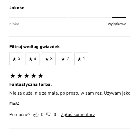
Jakość
niska
wyjątkowa
Filtruj według gwiazdek
5
4
3
2
1
Fantastyczna torba.
Nie za duża, nie za mała, po prostu w sam raz. Używam jako
Ela24
Pomocne?
0
0
Zgłoś komentarz