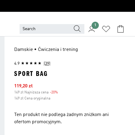
1
Damskie • Ćwiczenia i trening
4.9
(39)
SPORT BAG
Ceny na wyprzedaży
119,20 zł
149 zł Najniższa cena
-20%
Zniżka
149 zł Cena oryginalna
Ten produkt nie podlega żadnym zniżkom ani
ofertom promocyjnym.