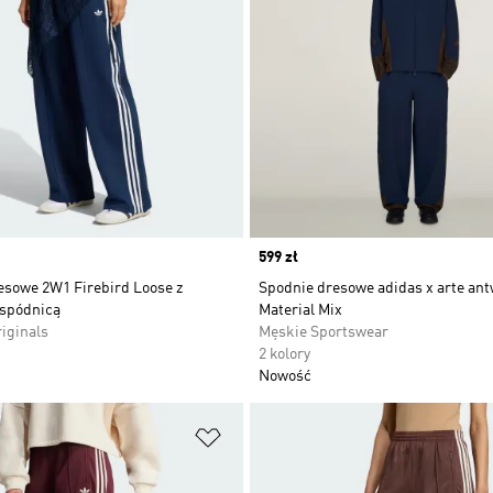
Price
599 zł
esowe 2W1 Firebird Loose z
Spodnie dresowe adidas x arte ant
spódnicą
Material Mix
iginals
Męskie Sportswear
2 kolory
Nowość
 życzeń
Dodaj do listy życzeń