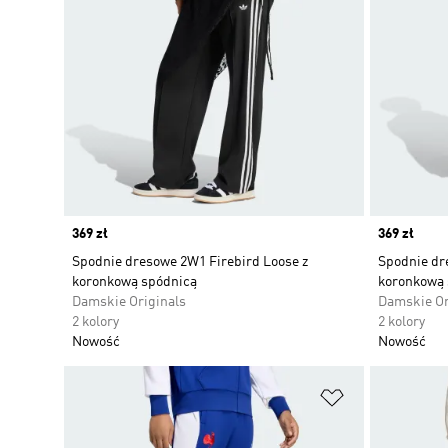
Price
369 zł
Price
369 zł
Spodnie dresowe 2W1 Firebird Loose z
Spodnie dr
koronkową spódnicą
koronkową 
Damskie Originals
Damskie Or
2 kolory
2 kolory
Nowość
Nowość
Dodaj do listy