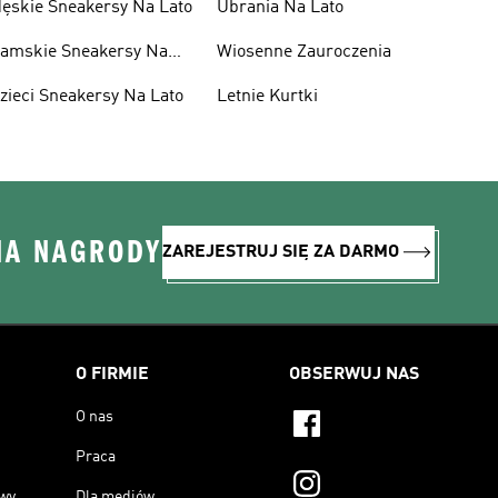
ęskie Sneakersy Na Lato
Ubrania Na Lato
amskie Sneakersy Na
Wiosenne Zauroczenia
ato
zieci Sneakersy Na Lato
Letnie Kurtki
NA NAGRODY
ZAREJESTRUJ SIĘ ZA DARMO
O FIRMIE
OBSERWUJ NAS
O nas
Praca
owy
Dla mediów