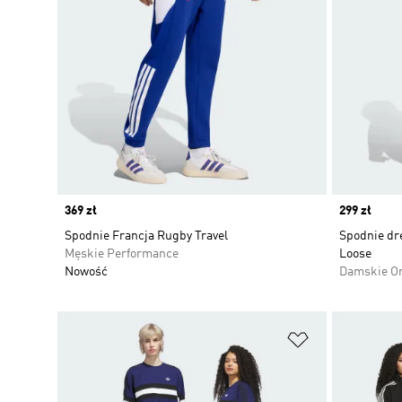
Price
369 zł
Price
299 zł
Spodnie Francja Rugby Travel
Spodnie dre
Męskie Performance
Loose
Nowość
Damskie Or
Dodaj do listy