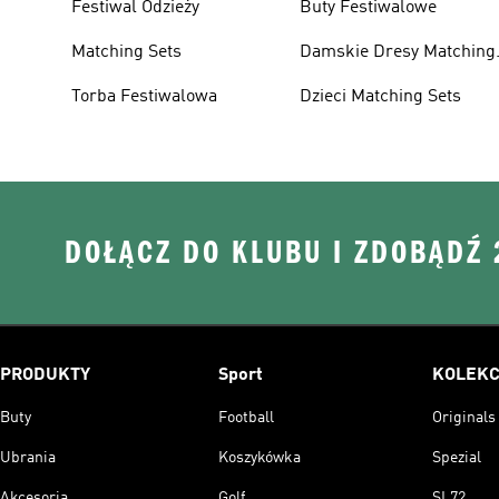
Festiwal Odzieży
Buty Festiwalowe
Matching Sets
Damskie Dresy Matching
Sets
Torba Festiwalowa
Dzieci Matching Sets
DOŁĄCZ DO KLUBU I ZDOBĄDŹ
PRODUKTY
Sport
KOLEKC
Buty
Football
Originals
Ubrania
Koszykówka
Spezial
Akcesoria
Golf
SL72