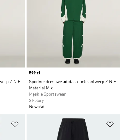
Price
599 zł
werp Z.N.E.
Spodnie dresowe adidas x arte antwerp Z.N.E.
Material Mix
Męskie Sportswear
2 kolory
Nowość
Dodaj do listy życzeń
Dodaj do li