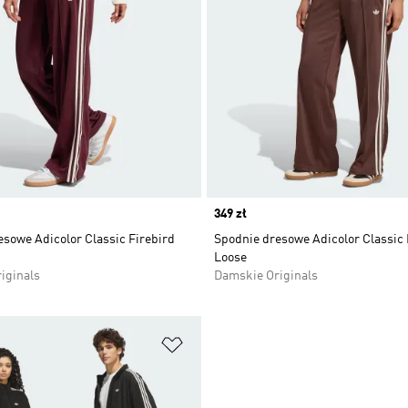
Price
349 zł
sowe Adicolor Classic Firebird
Spodnie dresowe Adicolor Classic 
Loose
iginals
Damskie Originals
 życzeń
Dodaj do listy życzeń