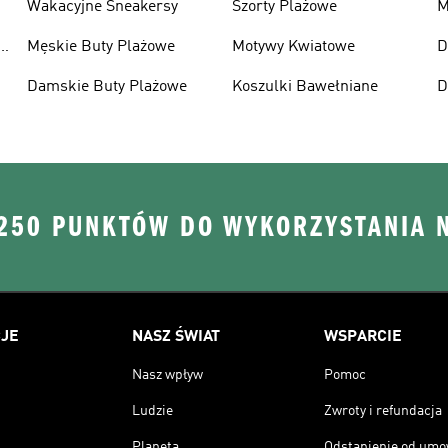
Wakacyjne Sneakersy
Szorty Plażowe
M
Męskie Buty Plażowe
Motywy Kwiatowe
D
L
Damskie Buty Plażowe
Koszulki Bawełniane
D
 250 PUNKTÓW DO WYKORZYSTANIA 
JE
NASZ ŚWIAT
WSPARCIE
Nasz wpływ
Pomoc
Ludzie
Zwroty i refundacja
Planeta
Odstąpienie od um