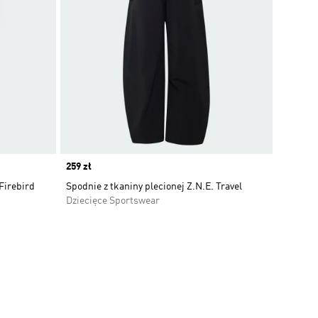
Price
259 zł
Firebird
Spodnie z tkaniny plecionej Z.N.E. Travel
Dziecięce Sportswear