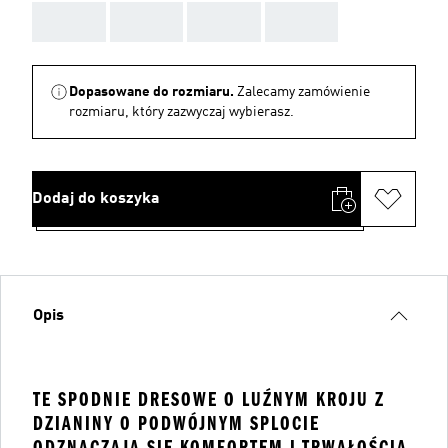
AAA
AAA
AAA
AAA
Dopasowane do rozmiaru.
Zalecamy zamówienie
rozmiaru, który zazwyczaj wybierasz.
Dodaj do koszyka
Opis
TE SPODNIE DRESOWE O LUŹNYM KROJU Z
DZIANINY O PODWÓJNYM SPLOCIE
ODZNACZAJĄ SIĘ KOMFORTEM I TRWAŁOŚCIĄ.