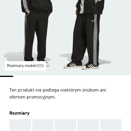
Rozmiary modeli
Ten produkt nie podlega niektórym zniżkom ani
ofertom promocyjnym.
Rozmiary
AAA
AAA
AAA
AAA
AAA