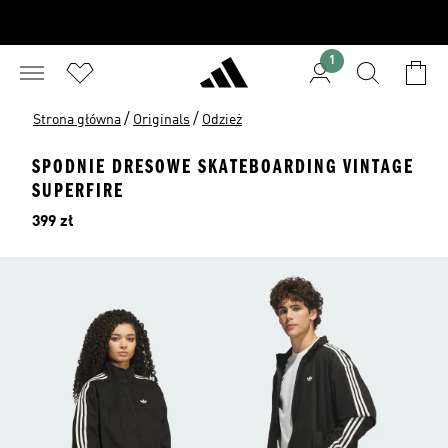
1
/
/
Strona główna
Originals
Odzież
SPODNIE DRESOWE SKATEBOARDING VINTAGE
SUPERFIRE
Cena
399 zł