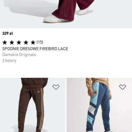
Price
329 zł
(15)
SPODNIE DRESOWE FIREBIRD LACE
Damskie Originals
2 kolory
Dodaj do listy życzeń
Do