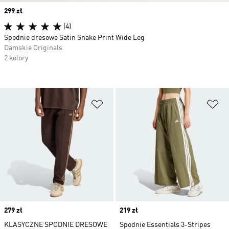
Price
299 zł
(4)
Spodnie dresowe Satin Snake Print Wide Leg
Damskie Originals
2 kolory
Dodaj do listy życzeń
Do
Price
279 zł
Price
219 zł
KLASYCZNE SPODNIE DRESOWE
Spodnie Essentials 3-Stripes