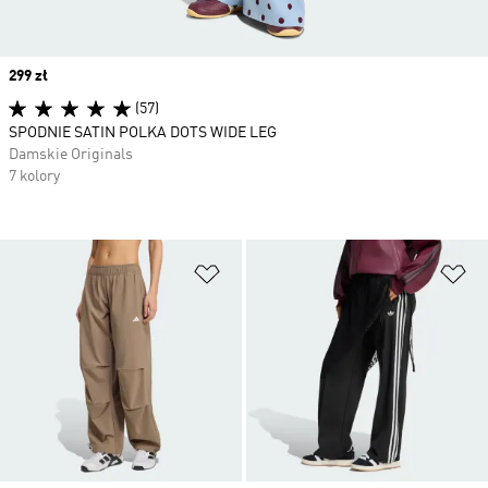
Price
299 zł
(57)
SPODNIE SATIN POLKA DOTS WIDE LEG
Damskie Originals
7 kolory
Dodaj do listy życzeń
Do