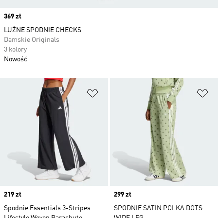
Price
369 zł
LUŹNE SPODNIE CHECKS
Damskie Originals
3 kolory
Nowość
Dodaj do listy życzeń
Do
Price
219 zł
Price
299 zł
Spodnie Essentials 3-Stripes
SPODNIE SATIN POLKA DOTS