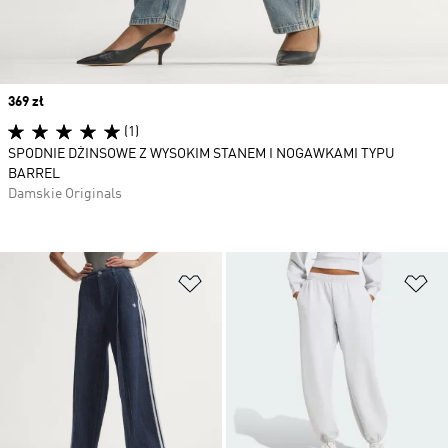
Price
369 zł
(1)
SPODNIE DŻINSOWE Z WYSOKIM STANEM I NOGAWKAMI TYPU
BARREL
Damskie Originals
Dodaj do listy życzeń
Do