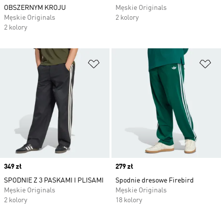
OBSZERNYM KROJU
Męskie Originals
Męskie Originals
2 kolory
2 kolory
Dodaj do listy życzeń
Do
Price
349 zł
Price
279 zł
SPODNIE Z 3 PASKAMI I PLISAMI
Spodnie dresowe Firebird
Męskie Originals
Męskie Originals
2 kolory
18 kolory