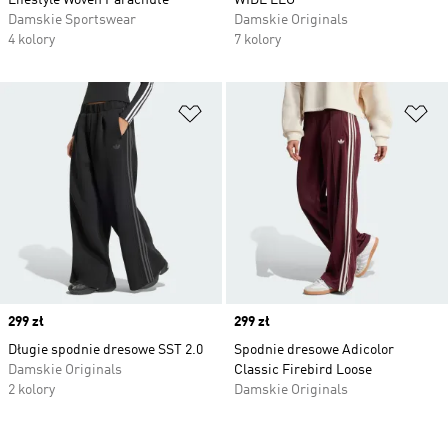
Lifestyle Woven Parachute
WIDE LEG
Damskie Sportswear
Damskie Originals
4 kolory
7 kolory
Dodaj do listy życzeń
Do
Price
299 zł
Price
299 zł
Długie spodnie dresowe SST 2.0
Spodnie dresowe Adicolor
Damskie Originals
Classic Firebird Loose
2 kolory
Damskie Originals