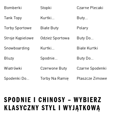
Bomberki
Stopki
Czarne Plecaki
Tank Topy
Kurtki
Buty
Przeciwdeszczowe
Wspinaczkowe
Torby Sportowe
Białe Buty
Polary
Stroje Kąpielowe
Odzież Sportowa
Buty Do
Podnoszenia
Snowboarding
Kurtki
Białe Kurtki
Ciężarów
Narciarskie
Bluzy
Spodnie
Buty Do
Narciarskie
Koszykówki
Wiatrówki
Czerwone Buty
Czarne Spodenki
Spodenki Do
Torby Na Ramię
Płaszcze Zimowe
Kolan
SPODNIE I CHINOSY – WYBIERZ
KLASYCZNY STYL I WYJĄTKOWĄ