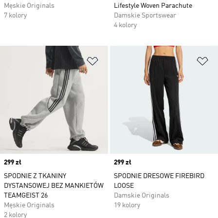
Męskie Originals
Lifestyle Woven Parachute
7 kolory
Damskie Sportswear
4 kolory
Dodaj do listy życzeń
Do
Price
299 zł
Price
299 zł
SPODNIE Z TKANINY
SPODNIE DRESOWE FIREBIRD
DYSTANSOWEJ BEZ MANKIETÓW
LOOSE
TEAMGEIST 26
Damskie Originals
Męskie Originals
19 kolory
2 kolory