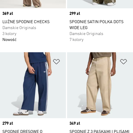
Price
369 zł
Price
299 zł
LUŹNE SPODNIE CHECKS
SPODNIE SATIN POLKA DOTS
Damskie Originals
WIDE LEG
3 kolory
Damskie Originals
Nowość
7 kolory
Dodaj do listy życzeń
Do
Price
279 zł
Price
349 zł
SPODNIE DRESOWE O
SPODNIE Z 3 PASKAMI I PLISAMI