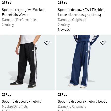
Price
219 zł
Price
369 zł
Spodnie treningowe Workout
Spodnie dresowe 2W1 Firebird
Essentials Woven
Loose z koronkową spódnicą
Damskie Performance
Damskie Originals
2 kolory
2 kolory
Nowość
Dodaj do listy życzeń
Do
Price
279 zł
Price
299 zł
Spodnie dresowe Firebird
Spodnie dresowe Firebird Loose
Męskie Originals
Damskie Originals