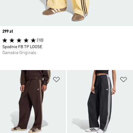
Price
299 zł
(10)
Spodnie FB TP LOOSE
Damskie Originals
Dodaj do listy życzeń
Do