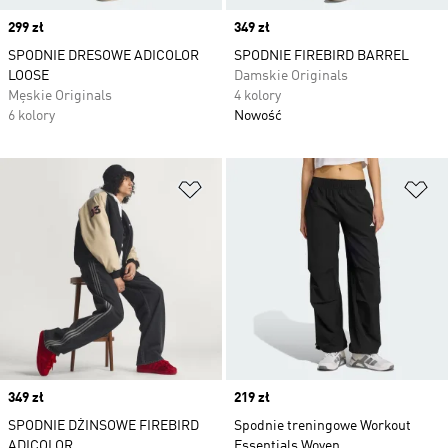
Price
299 zł
Price
349 zł
SPODNIE DRESOWE ADICOLOR
SPODNIE FIREBIRD BARREL
LOOSE
Damskie Originals
Męskie Originals
4 kolory
6 kolory
Nowość
Dodaj do listy życzeń
Do
Price
349 zł
Price
219 zł
SPODNIE DŻINSOWE FIREBIRD
Spodnie treningowe Workout
ADICOLOR
Essentials Woven