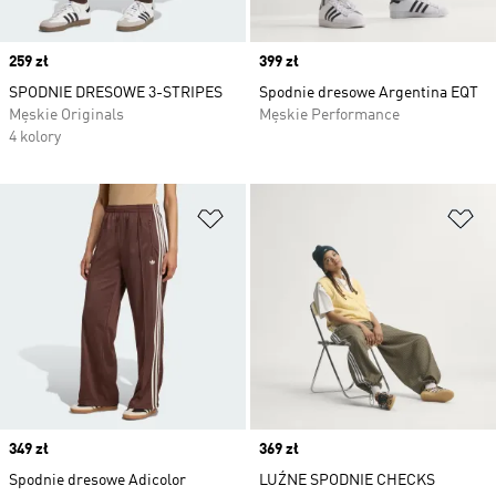
Price
259 zł
Price
399 zł
SPODNIE DRESOWE 3-STRIPES
Spodnie dresowe Argentina EQT
Męskie Originals
Męskie Performance
4 kolory
Dodaj do listy życzeń
Do
Price
349 zł
Price
369 zł
Spodnie dresowe Adicolor
LUŹNE SPODNIE CHECKS