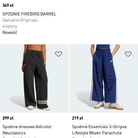
Price
349 zł
SPODNIE FIREBIRD BARREL
Damskie Originals
4 kolory
Nowość
Dodaj do listy życzeń
Do
Price
299 zł
Price
219 zł
Spodnie dresowe Adicolor
Spodnie Essentials 3-Stripes
Neuclassics
Lifestyle Woven Parachute