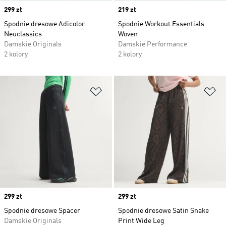
Price
299 zł
Price
219 zł
Spodnie dresowe Adicolor
Spodnie Workout Essentials
Neuclassics
Woven
Damskie Originals
Damskie Performance
2 kolory
2 kolory
Dodaj do listy życzeń
Do
Price
299 zł
Price
299 zł
Spodnie dresowe Spacer
Spodnie dresowe Satin Snake
Damskie Originals
Print Wide Leg