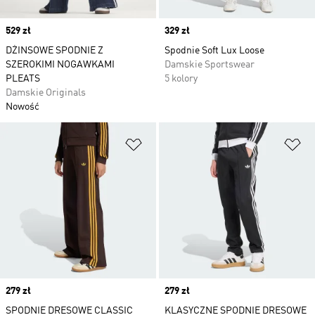
Price
529 zł
Price
329 zł
DŻINSOWE SPODNIE Z
Spodnie Soft Lux Loose
SZEROKIMI NOGAWKAMI
Damskie Sportswear
PLEATS
5 kolory
Damskie Originals
Nowość
Dodaj do listy życzeń
Do
Price
279 zł
Price
279 zł
SPODNIE DRESOWE CLASSIC
KLASYCZNE SPODNIE DRESOWE