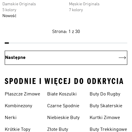
Damskie Originals
Męskie Originals
5 kolory
7 kolory
Nowość
Strona: 1 z 30
Następne
SPODNIE I WIĘCEJ DO ODKRYCIA
Płaszcze Zimowe
Białe Koszulki
Buty Do Rugby
Kombinezony
Czarne Spodnie
Buty Skaterskie
Nerki
Niebieskie Buty
Kurtki Zimowe
Krótkie Topy
Złote Buty
Buty Trekkingowe