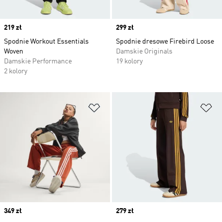
Price
219 zł
Price
299 zł
Spodnie Workout Essentials
Spodnie dresowe Firebird Loose
Woven
Damskie Originals
Damskie Performance
19 kolory
2 kolory
Dodaj do listy życzeń
Do
Price
349 zł
Price
279 zł