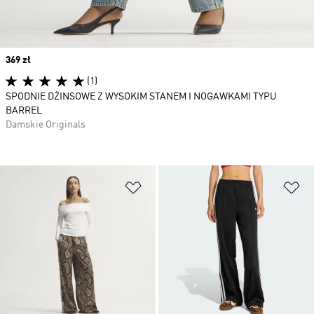
Price
369 zł
(1)
SPODNIE DŻINSOWE Z WYSOKIM STANEM I NOGAWKAMI TYPU
BARREL
Damskie Originals
Dodaj do listy życzeń
Do