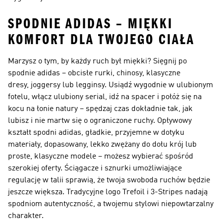
SPODNIE ADIDAS – MIĘKKI
KOMFORT DLA TWOJEGO CIAŁA
Marzysz o tym, by każdy ruch był miękki? Sięgnij po
spodnie adidas – obcisłe rurki, chinosy, klasyczne
dresy, joggersy lub legginsy. Usiądź wygodnie w ulubionym
fotelu, włącz ulubiony serial, idź na spacer i połóż się na
kocu na łonie natury – spędzaj czas dokładnie tak, jak
lubisz i nie martw się o ograniczone ruchy. Opływowy
kształt spodni adidas, gładkie, przyjemne w dotyku
materiały, dopasowany, lekko zwężany do dołu krój lub
proste, klasyczne modele – możesz wybierać spośród
szerokiej oferty. Ściągacze i sznurki umożliwiające
regulację w talii sprawią, że twoja swoboda ruchów będzie
jeszcze większa. Tradycyjne logo Trefoil i 3-Stripes nadają
spodniom autentyczność, a twojemu stylowi niepowtarzalny
charakter.