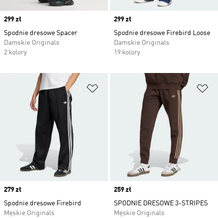
Price
299 zł
Price
299 zł
Spodnie dresowe Spacer
Spodnie dresowe Firebird Loose
Damskie Originals
Damskie Originals
2 kolory
19 kolory
Dodaj do listy życzeń
Do
Price
279 zł
Price
259 zł
Spodnie dresowe Firebird
SPODNIE DRESOWE 3-STRIPES
Męskie Originals
Męskie Originals