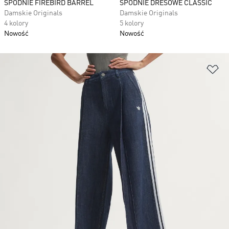
SPODNIE FIREBIRD BARREL
SPODNIE DRESOWE CLASSIC
Damskie Originals
Damskie Originals
4 kolory
5 kolory
Nowość
Nowość
Do