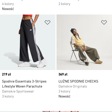
4 kolory
2 kolory
Nowość
Dodaj do listy życzeń
Do
Price
219 zł
Price
369 zł
Spodnie Essentials 3-Stripes
LUŹNE SPODNIE CHECKS
Lifestyle Woven Parachute
Damskie Originals
Damskie Sportswear
3 kolory
3 kolory
Nowość