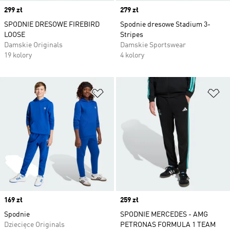
Price
299 zł
Price
279 zł
SPODNIE DRESOWE FIREBIRD
Spodnie dresowe Stadium 3-
LOOSE
Stripes
Damskie Originals
Damskie Sportswear
19 kolory
4 kolory
Dodaj do listy życzeń
Do
Price
169 zł
Price
259 zł
Spodnie
SPODNIE MERCEDES - AMG
Dziecięce Originals
PETRONAS FORMULA 1 TEAM