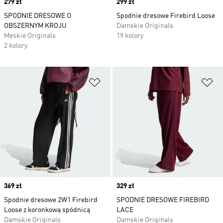
Price
279 zł
Price
299 zł
SPODNIE DRESOWE O
Spodnie dresowe Firebird Loose
OBSZERNYM KROJU
Damskie Originals
Męskie Originals
19 kolory
2 kolory
Dodaj do listy życzeń
Do
Price
369 zł
Price
329 zł
Spodnie dresowe 2W1 Firebird
SPODNIE DRESOWE FIREBIRD
Loose z koronkową spódnicą
LACE
Damskie Originals
Damskie Originals