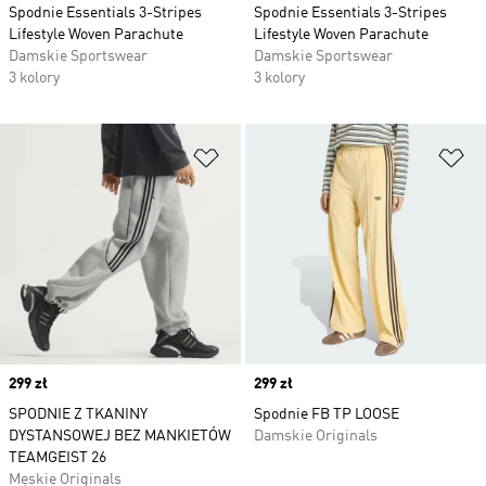
Spodnie Essentials 3-Stripes
Spodnie Essentials 3-Stripes
Lifestyle Woven Parachute
Lifestyle Woven Parachute
Damskie Sportswear
Damskie Sportswear
3 kolory
3 kolory
Dodaj do listy życzeń
Do
Price
299 zł
Price
299 zł
SPODNIE Z TKANINY
Spodnie FB TP LOOSE
DYSTANSOWEJ BEZ MANKIETÓW
Damskie Originals
TEAMGEIST 26
Męskie Originals