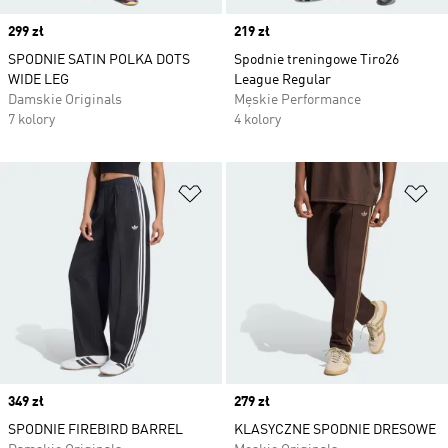
Price
299 zł
Price
219 zł
SPODNIE SATIN POLKA DOTS
Spodnie treningowe Tiro26
WIDE LEG
League Regular
Damskie Originals
Męskie Performance
7 kolory
4 kolory
Dodaj do listy życzeń
Do
Price
349 zł
Price
279 zł
SPODNIE FIREBIRD BARREL
KLASYCZNE SPODNIE DRESOWE