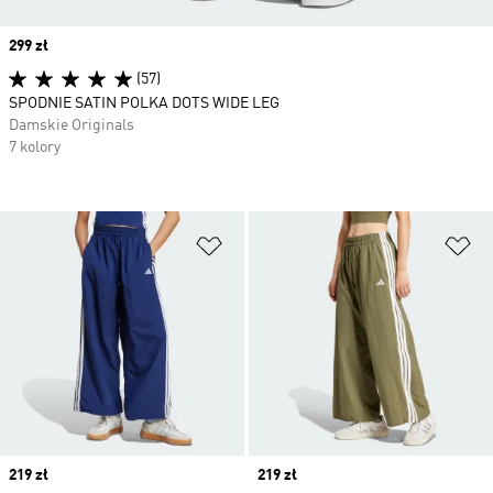
Price
299 zł
(57)
SPODNIE SATIN POLKA DOTS WIDE LEG
Damskie Originals
7 kolory
Dodaj do listy życzeń
Do
Price
219 zł
Price
219 zł