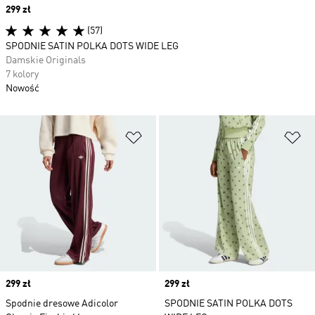
Price
299 zł
(57)
SPODNIE SATIN POLKA DOTS WIDE LEG
Damskie Originals
7 kolory
Nowość
Dodaj do listy życzeń
Do
Price
299 zł
Price
299 zł
Spodnie dresowe Adicolor
SPODNIE SATIN POLKA DOTS