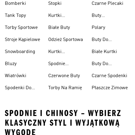
Bomberki
Stopki
Czarne Plecaki
Tank Topy
Kurtki
Buty
Przeciwdeszczowe
Wspinaczkowe
Torby Sportowe
Białe Buty
Polary
Stroje Kąpielowe
Odzież Sportowa
Buty Do
Podnoszenia
Snowboarding
Kurtki
Białe Kurtki
Ciężarów
Narciarskie
Bluzy
Spodnie
Buty Do
Narciarskie
Koszykówki
Wiatrówki
Czerwone Buty
Czarne Spodenki
Spodenki Do
Torby Na Ramię
Płaszcze Zimowe
Kolan
SPODNIE I CHINOSY – WYBIERZ
KLASYCZNY STYL I WYJĄTKOWĄ
WYGODĘ