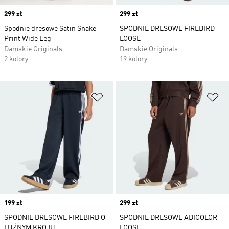
Price
299 zł
Price
299 zł
Spodnie dresowe Satin Snake
SPODNIE DRESOWE FIREBIRD
Print Wide Leg
LOOSE
Damskie Originals
Damskie Originals
2 kolory
19 kolory
Dodaj do listy życzeń
Do
Price
199 zł
Price
299 zł
SPODNIE DRESOWE FIREBIRD O
SPODNIE DRESOWE ADICOLOR
LUŹNYM KROJU
LOOSE