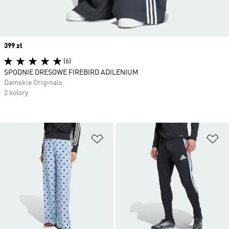
Price
399 zł
(6)
SPODNIE DRESOWE FIREBIRD ADILENIUM
Damskie Originals
2 kolory
Dodaj do listy życzeń
Do