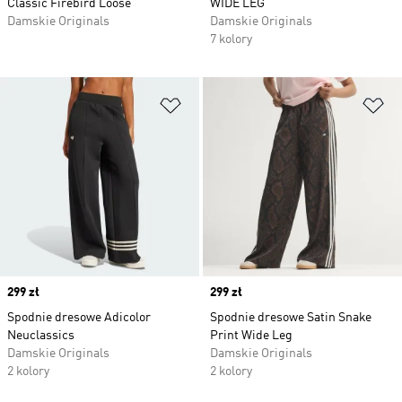
Classic Firebird Loose
WIDE LEG
Damskie Originals
Damskie Originals
7 kolory
Dodaj do listy życzeń
Do
Price
299 zł
Price
299 zł
Spodnie dresowe Adicolor
Spodnie dresowe Satin Snake
Neuclassics
Print Wide Leg
Damskie Originals
Damskie Originals
2 kolory
2 kolory