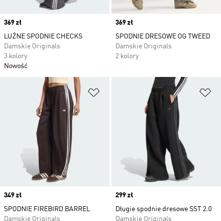
Price
369 zł
Price
369 zł
LUŹNE SPODNIE CHECKS
SPODNIE DRESOWE OG TWEED
Damskie Originals
Damskie Originals
3 kolory
2 kolory
Nowość
Dodaj do listy życzeń
Do
Price
349 zł
Price
299 zł
SPODNIE FIREBIRD BARREL
Długie spodnie dresowe SST 2.0
Damskie Originals
Damskie Originals