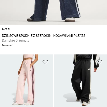
Price
529 zł
DŻINSOWE SPODNIE Z SZEROKIMI NOGAWKAMI PLEATS
Damskie Originals
Nowość
Dodaj do listy życzeń
Do