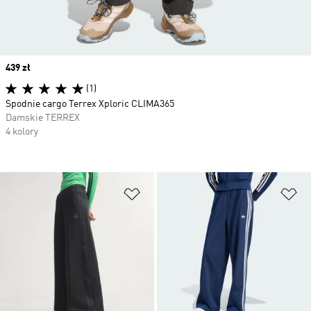
Price
439 zł
(1)
Spodnie cargo Terrex Xploric CLIMA365
Damskie TERREX
4 kolory
Dodaj do listy życzeń
Do