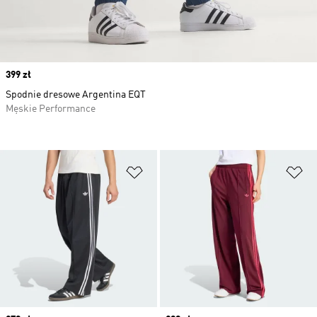
Price
399 zł
Spodnie dresowe Argentina EQT
Męskie Performance
Dodaj do listy życzeń
Do