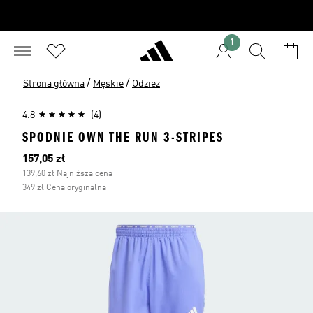
1
/
/
Strona główna
Męskie
Odzież
4.8
(4)
SPODNIE OWN THE RUN 3-STRIPES
Bieżąca cena
157,05 zł
139,60 zł Najniższa cena
349 zł Cena oryginalna