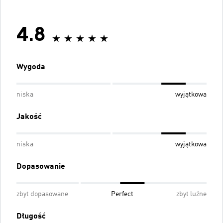
4.8
Wygoda
niska
wyjątkowa
Jakość
niska
wyjątkowa
Dopasowanie
zbyt dopasowane
Perfect
zbyt luźne
Długość