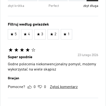
zbyt krótka
Perfect
zbyt długa
Filtruj według gwiazdek
5
4
3
2
1
23 lutego 2026
Super spodnie
Godne polecenia niekonwencjonalny pomysł, możemy
wykorzystać na wiele skąpisz
Gracjan
Pomocne?
0
0
Zgłoś komentarz