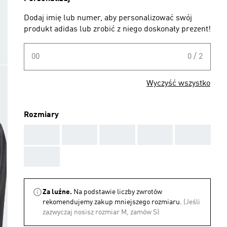
Dodaj imię lub numer, aby personalizować swój
produkt adidas lub zrobić z niego doskonały prezent!
00
0 / 2
Wyczyść wszystko
Rozmiary
AAA
AAA
AAA
AAA
AAA
AAA
Za luźne.
Na podstawie liczby zwrotów
rekomendujemy zakup mniejszego rozmiaru.
(Jeśli
zazwyczaj nosisz rozmiar M, zamów S)