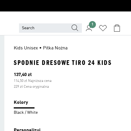
1
Kids Unisex • Piłka Nożna
SPODNIE DRESOWE TIRO 24 KIDS
Bieżąca cena
137,40 zł
114,50 zł Najniższa cena
229 zł Cena oryginalna
Kolory
Black / White
Personalizuj