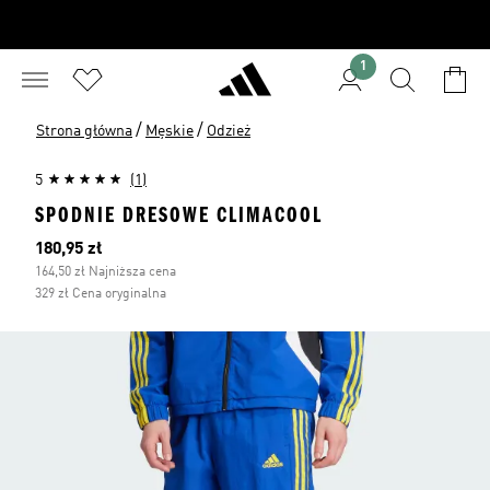
1
/
/
Strona główna
Męskie
Odzież
5
(1)
SPODNIE DRESOWE CLIMACOOL
Bieżąca cena
180,95 zł
164,50 zł Najniższa cena
329 zł Cena oryginalna