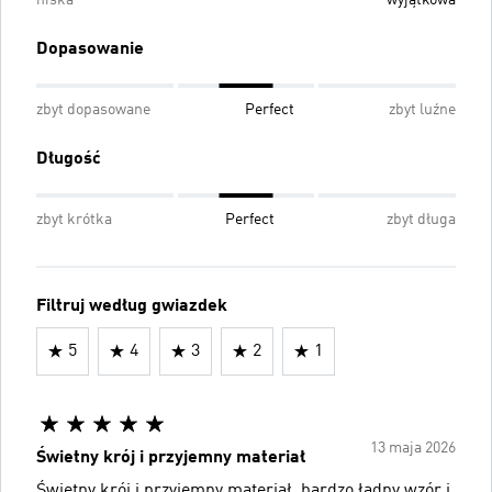
Dopasowanie
zbyt dopasowane
Perfect
zbyt luźne
Długość
zbyt krótka
Perfect
zbyt długa
Filtruj według gwiazdek
5
4
3
2
1
13 maja 2026
Świetny krój i przyjemny materiał
Świetny krój i przyjemny materiał, bardzo ładny wzór i