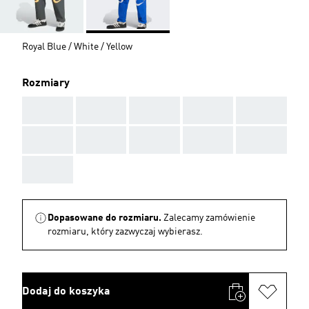
Royal Blue / White / Yellow
Rozmiary
AAA
AAA
AAA
AAA
AAA
AAA
AAA
AAA
AAA
AAA
AAA
Dopasowane do rozmiaru.
Zalecamy zamówienie
rozmiaru, który zazwyczaj wybierasz.
Dodaj do koszyka