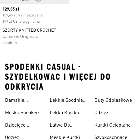
Current price
129,35 zł
109,45 zł Najniższa cena
199 zł Cena oryginalna
SZORTY KNITTED CROCHET
Damskie Originals
3 kolory
SPODENKI CASUAL •
SZYDELKOWAC I WIĘCEJ DO
ODKRYCIA
Damskie
Lekkie Spodnie
Buty Odblaskowe
Sneakersy
Sportowe
Męska Sneakersy
Lekka Kurtka
Odzież
Przewiewne
Przewiewne
Odblaskowa
Dziecięce
Latwa Do
Kurtki Ocieplane
Sneakersy
Spakowania
Odzież
Męskie Kurtki
Szybkoschnące