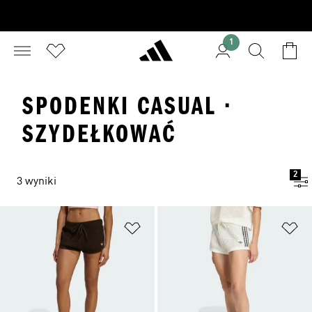
1
SPODENKI CASUAL ·
SZYDEŁKOWAĆ
2
3 wyniki
Dodaj do listy życzeń
Do