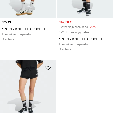
Price
199 zł
Sale price
159,20 zł
199 zł Najniższa cena
-20%
Discount
SZORTY KNITTED CROCHET
199 zł Cena oryginalna
Damskie Originals
3 kolory
SZORTY KNITTED CROCHET
Damskie Originals
3 kolory
Dodaj do listy życzeń