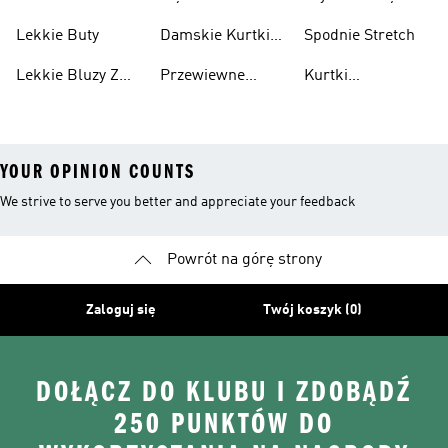
Przewiewne
Kurtki
Przeciwdeszczowa
Wodoodporne
Koszulki
Lekkie Buty
Damskie Kurtki
Spodnie Stretch
Wodoodporne
Lekkie Bluzy Z
Przewiewne
Kurtki
Kapturem
Skarpetki
Nieprzemakalny
YOUR OPINION COUNTS
We strive to serve you better and appreciate your feedback
Powrót na górę strony
Zaloguj się
Twój koszyk (0)
DOŁĄCZ DO KLUBU I ZDOBĄDŹ
250 PUNKTÓW DO