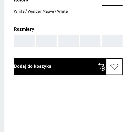
Kolory
White / Wonder Mauve / White
Rozmiary
AAA
AAA
AAA
AAA
AAA
Dodaj do koszyka