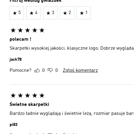
Filtruj według gwiazdek
5
4
3
2
1
polecam !
Skarpetki wysokiej jakości. klasyczne logo. Dobrze wygląda
jack78
Pomocne?
0
0
Zgłoś komentarz
Świetne skarpetki
Bardzo ładnie wyglądają i świetnie leżą, rozmiar pasuje ba
pi83