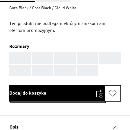
Core Black / Core Black / Cloud White
Ten produkt nie podlega niektórym zniżkom ani
ofertom promocyjnym.
Rozmiary
AAA
AAA
AAA
AAA
AAA
AAA
AAA
AAA
AAA
Dodaj do koszyka
Opis