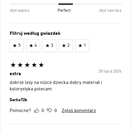
zbyt wąska
Perfect
zbyt szeroka
Filtruj według gwiazdek
5
4
3
2
1
28 lipca 2026
extra
dobrze leży na nóżce dziecka dobry materiał i
kolorystyka polecam
Darko72b
Pomocne?
0
0
Zgłoś komentarz