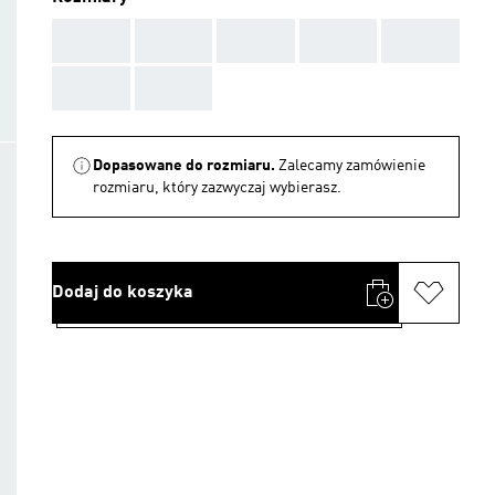
AAA
AAA
AAA
AAA
AAA
AAA
AAA
Dopasowane do rozmiaru.
Zalecamy zamówienie
rozmiaru, który zazwyczaj wybierasz.
Dodaj do koszyka