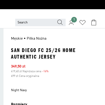
1
Męskie • Piłka Nożna
SAN DIEGO FC 25/26 HOME
AUTHENTIC JERSEY
Ceny na wyprzedaży
349,50 zł
419,40 zł Najniższa cena
-16%
Zniżka
699 zł Cena oryginalna
Night Navy
Rozmiary