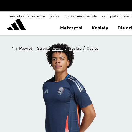
wyszukiwarka sklepów
pomoc
zamówienia i zwroty
karta podarunkowa
Mężczyźni
Kobiety
Dla dz
/
/
Powrót
Strona główna
Męskie
Odzież