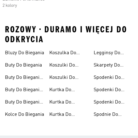
2 kolory
ROZOWY • DURAMO I WIĘCEJ DO
ODKRYCIA
Bluzy Do Biegania
Koszulka Do
Legginsy Do
Biegania
Biegania
Buty Do Biegania
Koszulki Do
Skarpety Do
Biegania Damskie
Biegania
Buty Do Biegania
Koszulki Do
Spodenki Do
Damskie
Biegania Męskie
Biegania
Buty Do Biegania
Kurtka Do
Spodenki Do
Męskie
Biegania
Biegania Damskie
Buty Do Biegania
Kurtka Do
Spodenki Do
Po Asfalcie
Biegania Damska
Biegania Męskie
Kolce Do Biegania
Kurtka Do
Spodnie Do
Biegania Męska
Biegania