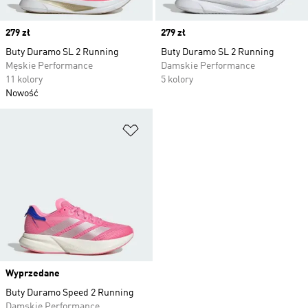
Price
279 zł
Price
279 zł
Buty Duramo SL 2 Running
Buty Duramo SL 2 Running
Męskie Performance
Damskie Performance
11 kolory
5 kolory
Nowość
Dodaj do listy życzeń
Wyprzedane
Buty Duramo Speed 2 Running
Damskie Performance