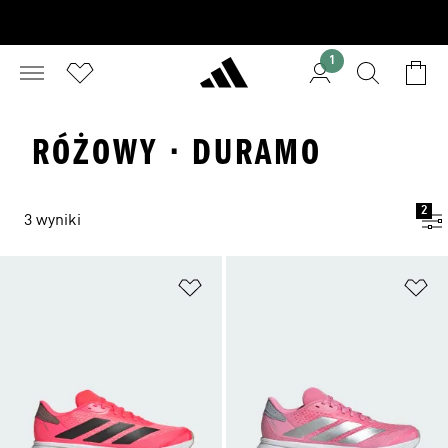
1
RÓŻOWY · DURAMO
2
3 wyniki
Dodaj do listy życzeń
Do