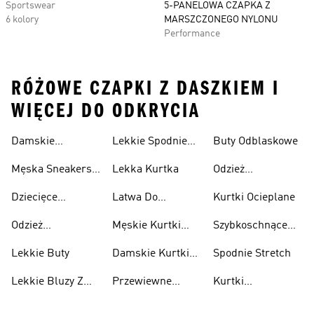
Sportswear
5-PANELOWA CZAPKA Z
6 kolory
MARSZCZONEGO NYLONU
Performance
RÓŻOWE CZAPKI Z DASZKIEM I
WIĘCEJ DO ODKRYCIA
Damskie
Lekkie Spodnie
Buty Odblaskowe
Sneakersy
Sportowe
Męska Sneakersy
Lekka Kurtka
Odzież
Przewiewne
Przewiewne
Odblaskowa
Dziecięce
Latwa Do
Kurtki Ocieplane
Sneakersy
Spakowania
Odzież
Męskie Kurtki
Szybkoschnące
Przewiewne
Kurtki
Przeciwdeszczowa
Wodoodporne
Koszulki
Lekkie Buty
Damskie Kurtki
Spodnie Stretch
Wodoodporne
Lekkie Bluzy Z
Przewiewne
Kurtki
Kapturem
Skarpetki
Nieprzemakalny