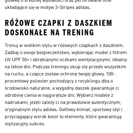
główkę o średniej wysokości oraz perforowane linie
układające się w motyw 3-Stripes adidas.
RÓŻOWE CZAPKI Z DASZKIEM
DOSKONAŁE NA TRENING
Trenuj w wielkim stylu w różowych czapkach z daszkiem.
Zadbaj o swoje bezpieczeństwo, wybierając model z filtrem
UV UPF 50+ i obrębianymi oczkami wentylacyjnymi, idealny
na letnie dni. Podczas treningu skup się przede wszystkim
na ruchu, a czapce zostaw ochronę twojej głowy. 100-
procentowy poliester pochodzący z recyklingu dba o
środowisko naturalne, a wygodny daszek gwarantuje ci
odrobinę cienia w najgorętsze dni. Wybierz modele z
nadrukami, jeżeli zależy ci na prawdziwie autentycznym,
oryginalnym stylu adidas. Golfowy klimat, sportowy styl i
przyciągający wzrok kolor to elementy, które gwarantują
stylizacyjny sukces.