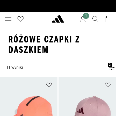
1
RÓŻOWE CZAPKI Z
DASZKIEM
2
11 wyniki
Dodaj do listy życzeń
Do