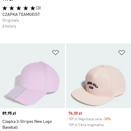
(3)
CZAPKA TEAMGEIST
Originals
6 kolory
Dodaj do listy życzeń
Do
Price
89,95 zł
Sale price
76,30 zł
109 zł Najniższa cena
-30%
Discount
Czapka 3-Stripes New Logo
109 zł Cena oryginalna
Baseball