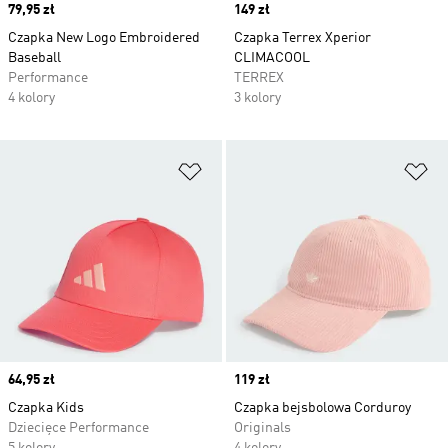
Price
79,95 zł
Price
149 zł
Czapka New Logo Embroidered
Czapka Terrex Xperior
Baseball
CLIMACOOL
Performance
TERREX
4 kolory
3 kolory
Dodaj do listy życzeń
Do
Price
64,95 zł
Price
119 zł
Czapka Kids
Czapka bejsbolowa Corduroy
Dziecięce Performance
Originals