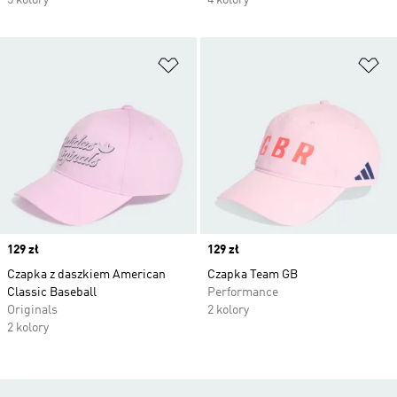
5 kolory
4 kolory
Dodaj do listy życzeń
Do
Price
129 zł
Price
129 zł
Czapka z daszkiem American
Czapka Team GB
Classic Baseball
Performance
Originals
2 kolory
2 kolory