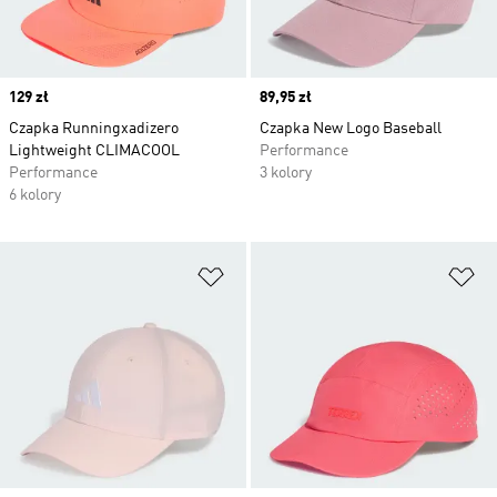
Price
129 zł
Price
89,95 zł
Czapka Runningxadizero
Czapka New Logo Baseball
Lightweight CLIMACOOL
Performance
Performance
3 kolory
6 kolory
Dodaj do listy życzeń
Do