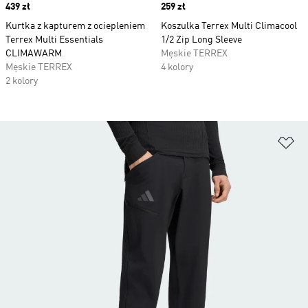
Price
439 zł
Price
259 zł
Kurtka z kapturem z ociepleniem
Koszulka Terrex Multi Climacool
Terrex Multi Essentials
1/2 Zip Long Sleeve
CLIMAWARM
Męskie TERREX
Męskie TERREX
4 kolory
2 kolory
Do