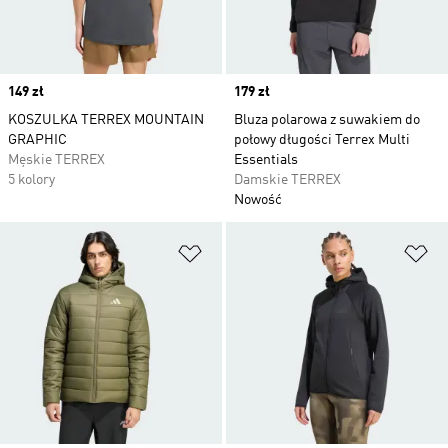
Price
149 zł
Price
179 zł
KOSZULKA TERREX MOUNTAIN
Bluza polarowa z suwakiem do
GRAPHIC
połowy długości Terrex Multi
Męskie TERREX
Essentials
5 kolory
Damskie TERREX
Nowość
Dodaj do listy życzeń
Do