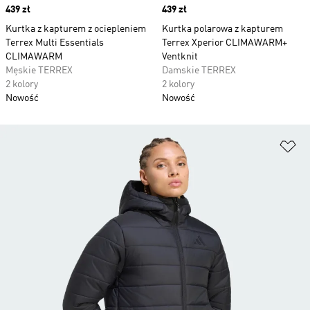
Price
439 zł
Price
439 zł
Kurtka z kapturem z ociepleniem
Kurtka polarowa z kapturem
Terrex Multi Essentials
Terrex Xperior CLIMAWARM+
CLIMAWARM
Ventknit
Męskie TERREX
Damskie TERREX
2 kolory
2 kolory
Nowość
Nowość
Do