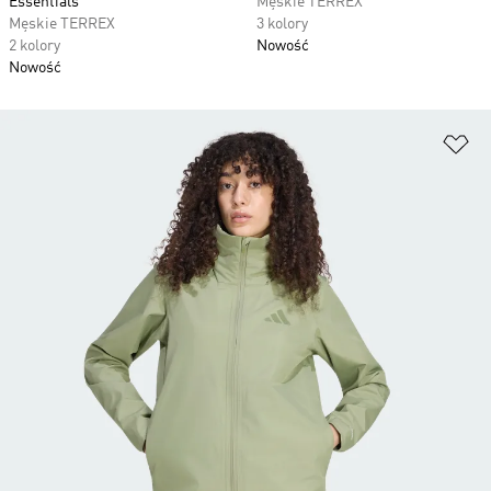
Essentials
Męskie TERREX
Męskie TERREX
3 kolory
2 kolory
Nowość
Nowość
Do