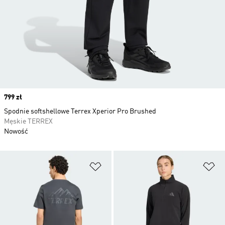
Price
799 zł
Spodnie softshellowe Terrex Xperior Pro Brushed
Męskie TERREX
Nowość
Dodaj do listy życzeń
Do