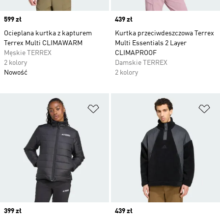
Price
599 zł
Price
439 zł
Ocieplana kurtka z kapturem
Kurtka przeciwdeszczowa Terrex
Terrex Multi CLIMAWARM
Multi Essentials 2 Layer
Męskie TERREX
CLIMAPROOF
2 kolory
Damskie TERREX
Nowość
2 kolory
Dodaj do listy życzeń
Do
Price
399 zł
Price
439 zł