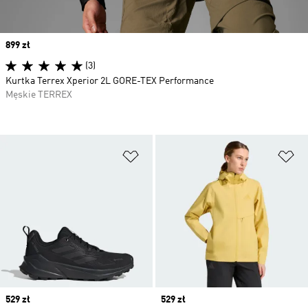
Price
899 zł
(3)
Kurtka Terrex Xperior 2L GORE-TEX Performance
Męskie TERREX
Dodaj do listy życzeń
Do
Price
529 zł
Price
529 zł