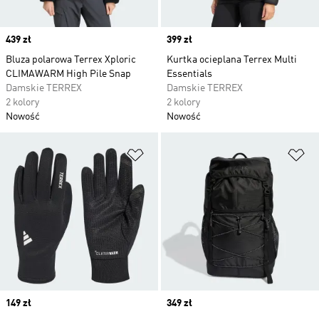
Price
439 zł
Price
399 zł
Bluza polarowa Terrex Xploric
Kurtka ocieplana Terrex Multi
CLIMAWARM High Pile Snap
Essentials
Damskie TERREX
Damskie TERREX
2 kolory
2 kolory
Nowość
Nowość
Dodaj do listy życzeń
Do
Price
149 zł
Price
349 zł