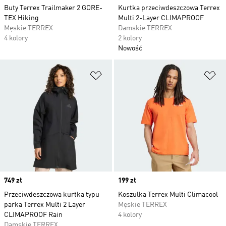
Buty Terrex Trailmaker 2 GORE-
Kurtka przeciwdeszczowa Terrex
TEX Hiking
Multi 2-Layer CLIMAPROOF
Męskie TERREX
Damskie TERREX
4 kolory
2 kolory
Nowość
Dodaj do listy życzeń
Do
Price
749 zł
Price
199 zł
Przeciwdeszczowa kurtka typu
Koszulka Terrex Multi Climacool
parka Terrex Multi 2 Layer
Męskie TERREX
CLIMAPROOF Rain
4 kolory
Damskie TERREX