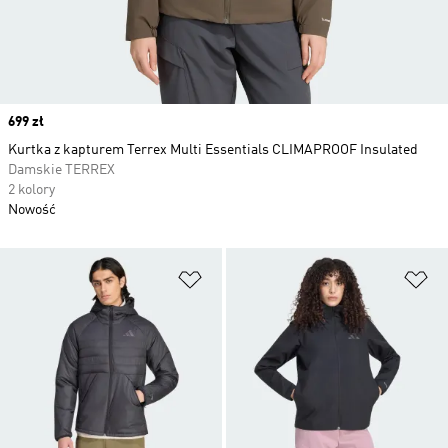
Price
699 zł
Kurtka z kapturem Terrex Multi Essentials CLIMAPROOF Insulated
Damskie TERREX
2 kolory
Nowość
Dodaj do listy życzeń
Do