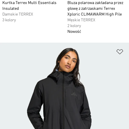
Kurtka Terrex Multi Essentials
Bluza polarowa zakładana przez
Insulated
głowę z zatrzaskami Terrex
Damskie TERREX
Xploric CLIMAWARM High Pile
3 kolory
Męskie TERREX
2 kolory
Nowość
Do