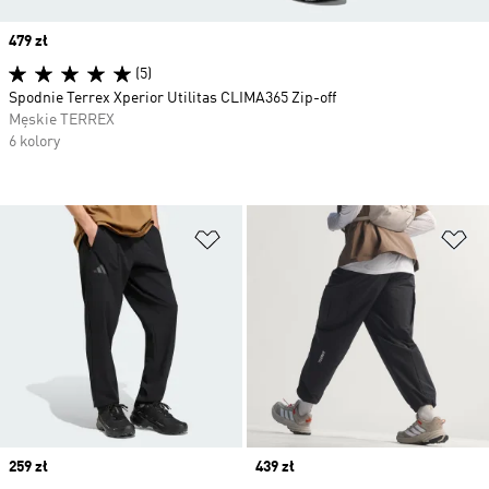
Price
479 zł
(5)
Spodnie Terrex Xperior Utilitas CLIMA365 Zip-off
Męskie TERREX
6 kolory
Dodaj do listy życzeń
Do
Price
259 zł
Price
439 zł