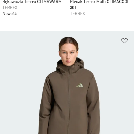
Rękawiczki Terrex CLIMAWARM
Plecak Terrex Multi CLIMACOOL
TERREX
30 L
Nowość
TERREX
Do