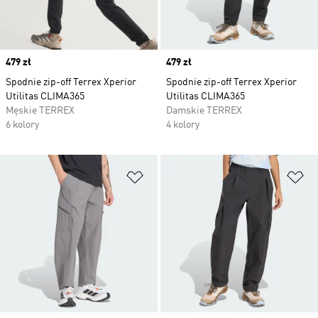
Price
479 zł
Price
479 zł
Spodnie zip-off Terrex Xperior
Spodnie zip-off Terrex Xperior
Utilitas CLIMA365
Utilitas CLIMA365
Męskie TERREX
Damskie TERREX
6 kolory
4 kolory
Dodaj do listy życzeń
Do