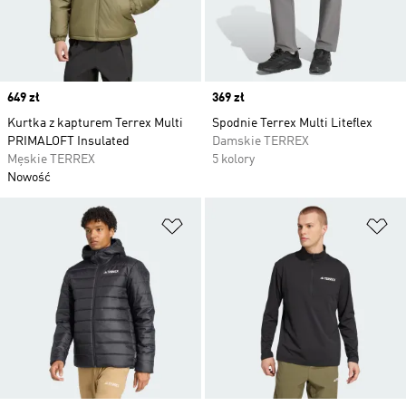
Price
649 zł
Price
369 zł
Kurtka z kapturem Terrex Multi
Spodnie Terrex Multi Liteflex
PRIMALOFT Insulated
Damskie TERREX
Męskie TERREX
5 kolory
Nowość
Dodaj do listy życzeń
Do