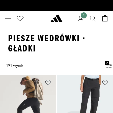
1
PIESZE WEDRÓWKI ·
GŁADKI
2
191 wyniki
Dodaj do listy życzeń
Do