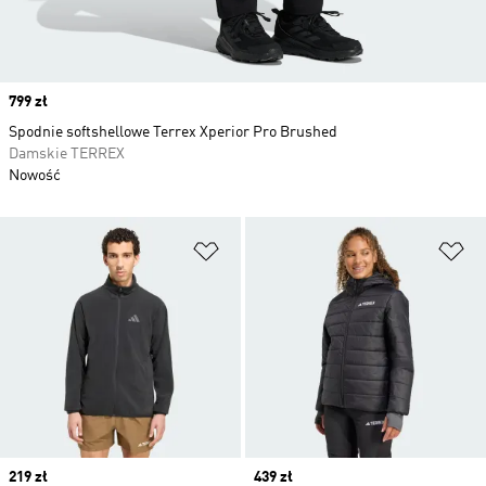
Price
799 zł
Spodnie softshellowe Terrex Xperior Pro Brushed
Damskie TERREX
Nowość
Dodaj do listy życzeń
Do
Price
219 zł
Price
439 zł