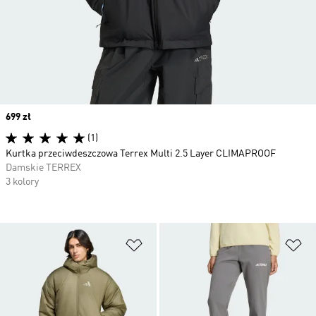
Price
699 zł
(1)
Kurtka przeciwdeszczowa Terrex Multi 2.5 Layer CLIMAPROOF
Damskie TERREX
3 kolory
Dodaj do listy życzeń
Do