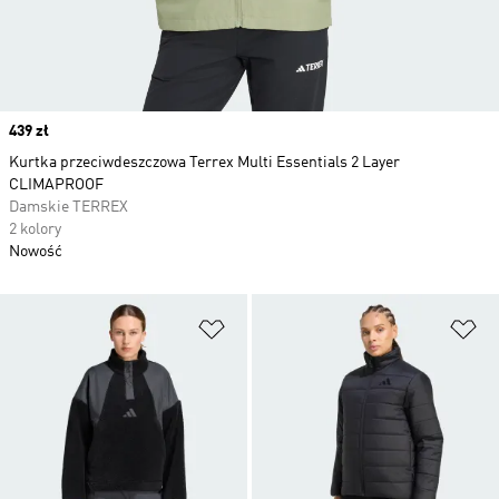
Price
439 zł
Kurtka przeciwdeszczowa Terrex Multi Essentials 2 Layer
CLIMAPROOF
Damskie TERREX
2 kolory
Nowość
Dodaj do listy życzeń
Do