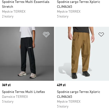
Spodnie Terrex Multi Essentials
Spodnie cargo Terrex Xploric
Stretch
CLIMA365
Męskie TERREX
Męskie TERREX
2 kolory
5 kolory
Dodaj do listy życzeń
Do
Price
369 zł
Price
439 zł
Spodnie Terrex Multi Liteflex
Spodnie cargo Terrex Xploric
Damskie TERREX
CLIMA365
5 kolory
Męskie TERREX
5 kolory