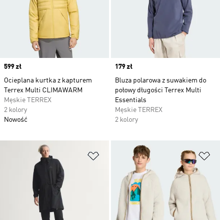
Price
599 zł
Price
179 zł
Ocieplana kurtka z kapturem
Bluza polarowa z suwakiem do
Terrex Multi CLIMAWARM
połowy długości Terrex Multi
Męskie TERREX
Essentials
2 kolory
Męskie TERREX
Nowość
2 kolory
Dodaj do listy życzeń
Do