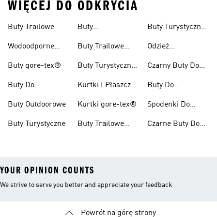
WIĘCEJ DO ODKRYCIA
Buty Trailowe
Buty
Buty Turystyczne
Wspinaczkowe
Męskie
Wodoodporne
Buty Trailowe
Odzież
Buty Do Biegania
Damskie
Turystyczna
Buty gore-tex®
Buty Turystyczne
Czarny Buty Do
W Terenie
Damskie
Pieszych
Buty Do
Kurtki I Płaszcze
Buty Do
Wędrówek
Kolarzówki
Zimowe
Kolarstwa
Buty Outdoorowe
Kurtki gore-tex®
Spodenki Do
Górskiego Dla
Biegów
Kobiet
Buty Turystyczne
Buty Trailowe
Czarne Buty Do
Trailowych
Męskie
Biegów
Trailowych
YOUR OPINION COUNTS
We strive to serve you better and appreciate your feedback
Powrót na górę strony