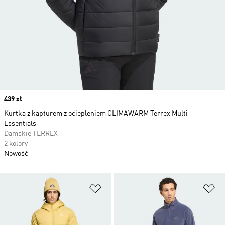
Price
439 zł
Kurtka z kapturem z ociepleniem CLIMAWARM Terrex Multi
Essentials
Damskie TERREX
2 kolory
Nowość
Dodaj do listy życzeń
Do