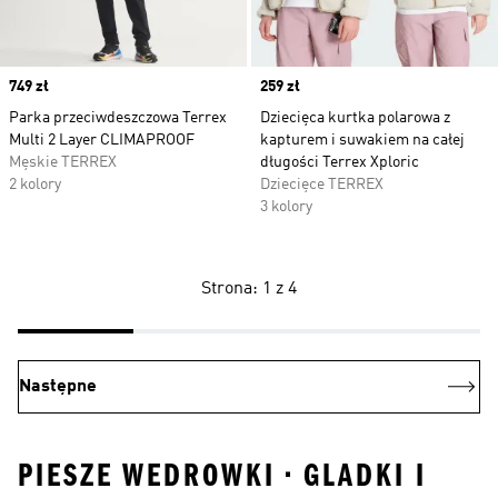
Price
749 zł
Price
259 zł
Parka przeciwdeszczowa Terrex
Dziecięca kurtka polarowa z
Multi 2 Layer CLIMAPROOF
kapturem i suwakiem na całej
Męskie TERREX
długości Terrex Xploric
2 kolory
Dziecięce TERREX
3 kolory
Strona: 1 z 4
Następne
PIESZE WEDROWKI • GLADKI I