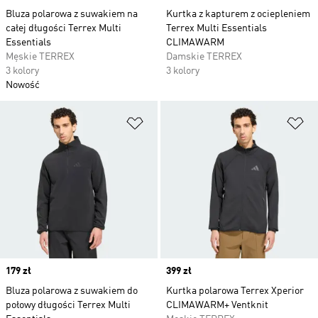
Bluza polarowa z suwakiem na
Kurtka z kapturem z ociepleniem
całej długości Terrex Multi
Terrex Multi Essentials
Essentials
CLIMAWARM
Męskie TERREX
Damskie TERREX
3 kolory
3 kolory
Nowość
Dodaj do listy życzeń
Do
Price
179 zł
Price
399 zł
Bluza polarowa z suwakiem do
Kurtka polarowa Terrex Xperior
połowy długości Terrex Multi
CLIMAWARM+ Ventknit