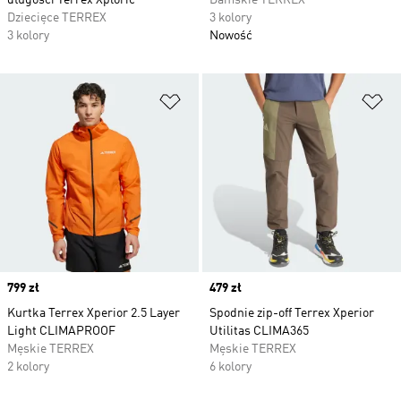
długości Terrex Xploric
Damskie TERREX
Dziecięce TERREX
3 kolory
3 kolory
Nowość
Dodaj do listy życzeń
Do
Price
799 zł
Price
479 zł
Kurtka Terrex Xperior 2.5 Layer
Spodnie zip-off Terrex Xperior
Light CLIMAPROOF
Utilitas CLIMA365
Męskie TERREX
Męskie TERREX
2 kolory
6 kolory