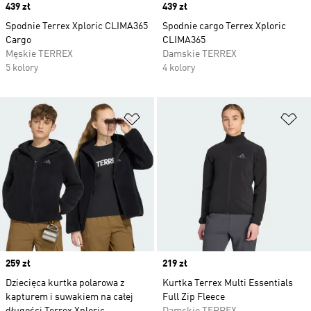
Price
439 zł
Price
439 zł
Spodnie Terrex Xploric CLIMA365
Spodnie cargo Terrex Xploric
Cargo
CLIMA365
Męskie TERREX
Damskie TERREX
5 kolory
4 kolory
Dodaj do listy życzeń
Do
Price
259 zł
Price
219 zł
Dziecięca kurtka polarowa z
Kurtka Terrex Multi Essentials
kapturem i suwakiem na całej
Full Zip Fleece