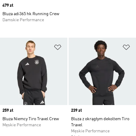
Price
479 zł
Bluza adi365 hk Running Crew
Damskie Performance
Dodaj do listy życzeń
Do
Price
259 zł
Price
239 zł
Bluza Niemcy Tiro Travel Crew
Bluza z okrągłym dekoltem Tiro
Męskie Performance
Travel
Męskie Performance