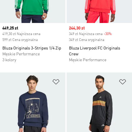
Current price
449,25 zł
Sale price
244,30 zł
419,30 zł Najniższa cena
349 zł Najniższa cena
-30%
Discount
599 zł Cena oryginalna
349 zł Cena oryginalna
Bluza Originals 3-Stripes 1/4 Zip
Bluza Liverpool FC Originals
Męskie Performance
Crew
3 kolory
Męskie Performance
Dodaj do listy życzeń
Do