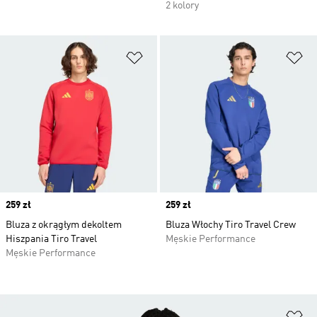
2 kolory
Dodaj do listy życzeń
Do
Price
259 zł
Price
259 zł
Bluza z okrągłym dekoltem
Bluza Włochy Tiro Travel Crew
Hiszpania Tiro Travel
Męskie Performance
Męskie Performance
Do