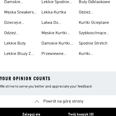
Damskie
Lekkie Spodnie
Buty Odblaskowe
Sneakersy
Sportowe
Męska Sneakersy
Lekka Kurtka
Odzież
Przewiewne
Przewiewne
Odblaskowa
Dziecięce
Latwa Do
Kurtki Ocieplane
Sneakersy
Spakowania
Odzież
Męskie Kurtki
Szybkoschnące
Przewiewne
Kurtki
Przeciwdeszczowa
Wodoodporne
Koszulki
Lekkie Buty
Damskie Kurtki
Spodnie Stretch
Wodoodporne
Lekkie Bluzy Z
Przewiewne
Kurtki
Kapturem
Skarpetki
Nieprzemakalny
YOUR OPINION COUNTS
We strive to serve you better and appreciate your feedback
Powrót na górę strony
Zaloguj się
Twój koszyk (0)