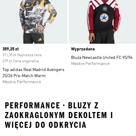
Current price
359,25 zł
Wyprzedane
311,35 zł Najniższa cena
Bluza Newcastle United FC 95/96
479 zł Cena oryginalna
Męskie Performance
Top adidas Real Madrid Avengers
25/26 Pre-Match Warm
Męskie Performance
PERFORMANCE • BLUZY Z
ZAOKRAGLONYM DEKOLTEM I
WIĘCEJ DO ODKRYCIA