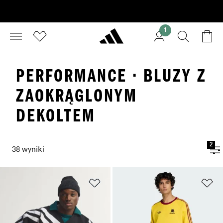
1
PERFORMANCE · BLUZY Z
ZAOKRĄGLONYM
DEKOLTEM
2
38 wyniki
Dodaj do listy życzeń
Do