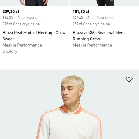
Current price
209,30 zł
Current price
181,30 zł
194,35 zł Najniższa cena
142,45 zł Najniższa cena
299 zł Cena oryginalna
259 zł Cena oryginalna
Bluza Real Madrid Heritage Crew
Bluza adi365 Seasonal Mens
Sweat
Running Crew
Męskie Performance
Męskie Performance
2 kolory
Do