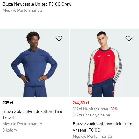
Bluza Newcastle United FC OG Crew
Męskie Performance
Dodaj do listy życzeń
Do
Price
239 zł
Sale price
244,30 zł
349 zł Najniższa cena
-30%
Discount
Bluza z okrągłym dekoltem Tiro
349 zł Cena oryginalna
Travel
Męskie Performance
Bluza z zaokrąglonym dekoltem
3 kolory
Arsenal FC OG
Męskie Performance