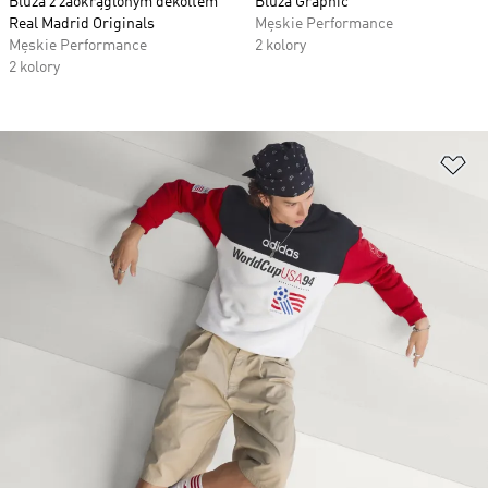
Bluza z zaokrąglonym dekoltem
Bluza Graphic
Real Madrid Originals
Męskie Performance
Męskie Performance
2 kolory
2 kolory
Do