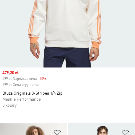
Sale price
479,20 zł
599 zł Najniższa cena
-20%
Discount
599 zł Cena oryginalna
Bluza Originals 3-Stripes 1/4 Zip
Męskie Performance
3 kolory
Dodaj do listy życzeń
Do