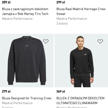
Price
259 zł
Price
299 zł
Bluza z zaokrąglonym dekoltem
Bluza Real Madrid Heritage Crew
Jamajka x Bob Marley Tiro Tech
Sweat
Męskie Performance
Męskie Performance
2 kolory
Dodaj do listy życzeń
Do
Price
279 zł
Price
369 zł
Bluza Designed for Training Crew
BLUZA Z OKRĄGŁYM DEKOLTEM
Męskie Performance
ULTIMATE365 CLIMAWARM