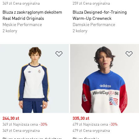
349 zł Cena oryginalna
259 zł Cena oryginalna
Bluza z zaokrąglonym dekoltem
Bluza Designed-for-Training
Real Madrid Originals
Warm-Up Crewneck
Męskie Performance
Damskie Performance
2 kolory
2 kolory
Dodaj do listy życzeń
Do
Sale price
244,30 zł
Sale price
335,30 zł
349 zł Najniższa cena
-30%
Discount
479 zł Najniższa cena
-30%
Discount
349 zł Cena oryginalna
479 zł Cena oryginalna