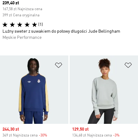
Current price
239,40 zł
167,58 zł Najniższa cena
399 zł Cena oryginalna
(1)
Luźny sweter z suwakiem do połowy długości Jude Bellingham
Męskie Performance
Dodaj do listy życzeń
Do
Sale price
244,30 zł
Sale price
129,50 zł
349 zł Najniższa cena
-30%
Discount
134,68 zł Najniższa cena
-3%
Discount