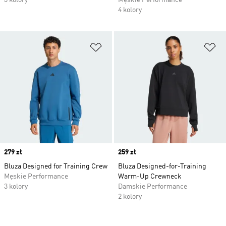
3 kolory
Męskie Performance
4 kolory
Dodaj do listy życzeń
Do
Price
279 zł
Price
259 zł
Bluza Designed for Training Crew
Bluza Designed-for-Training
Męskie Performance
Warm-Up Crewneck
3 kolory
Damskie Performance
2 kolory