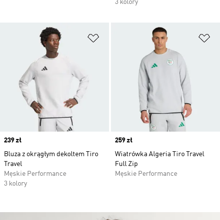
3 kolory
Dodaj do listy życzeń
Do
Price
239 zł
Price
259 zł
Bluza z okrągłym dekoltem Tiro
Wiatrówka Algeria Tiro Travel
Travel
Full Zip
Męskie Performance
Męskie Performance
3 kolory