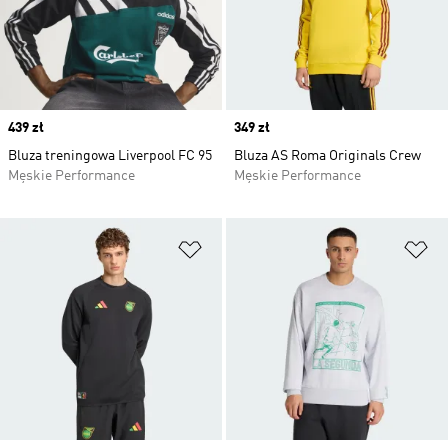
Price
439 zł
Price
349 zł
Bluza treningowa Liverpool FC 95
Bluza AS Roma Originals Crew
Męskie Performance
Męskie Performance
Dodaj do listy życzeń
Do