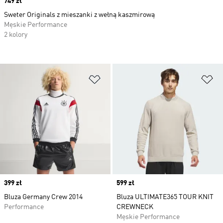
Price
749 zł
Sweter Originals z mieszanki z wełną kaszmirową
Męskie Performance
2 kolory
Dodaj do listy życzeń
Do
Price
399 zł
Price
599 zł
Bluza Germany Crew 2014
Bluza ULTIMATE365 TOUR KNIT
Performance
CREWNECK
Męskie Performance