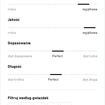
niska
wyjątkowa
Jakość
niska
wyjątkowa
Dopasowanie
zbyt dopasowane
Perfect
zbyt luźne
Długość
zbyt krótka
Perfect
zbyt długa
Filtruj według gwiazdek