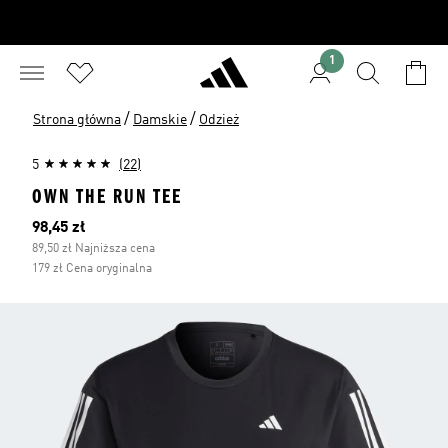
1
/
/
Strona główna
Damskie
Odzież
5
(22)
OWN THE RUN TEE
Bieżąca cena
98,45 zł
89,50 zł Najniższa cena
179 zł Cena oryginalna