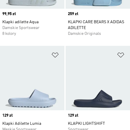
Price
99,95 zł
Price
259 zł
Klapki adilette Aqua
KLAPKI CARE BEARS X ADIDAS
Damskie Sportswear
ADILETTE
8 kolory
Damskie Originals
Dodaj do listy życzeń
Do
Price
129 zł
Price
129 zł
Klapki Adilette Lumia
KLAPKI LIGHTSHIFT
Męskie Sportswear
Sportswear