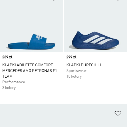
Price
239 zł
Price
299 zł
KLAPKI ADILETTE COMFORT
KLAPKI PURECHILL
MERCEDES AMG PETRONAS F1
Sportswear
TEAM
10 kolory
Performance
3 kolory
Do