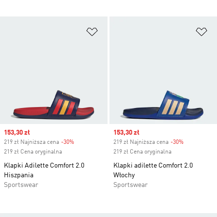
Dodaj do listy życzeń
Do
Sale price
153,30 zł
Sale price
153,30 zł
219 zł Najniższa cena
-30%
Discount
219 zł Najniższa cena
-30%
Discount
219 zł Cena oryginalna
219 zł Cena oryginalna
Klapki Adilette Comfort 2.0
Klapki adilette Comfort 2.0
Hiszpania
Włochy
Sportswear
Sportswear