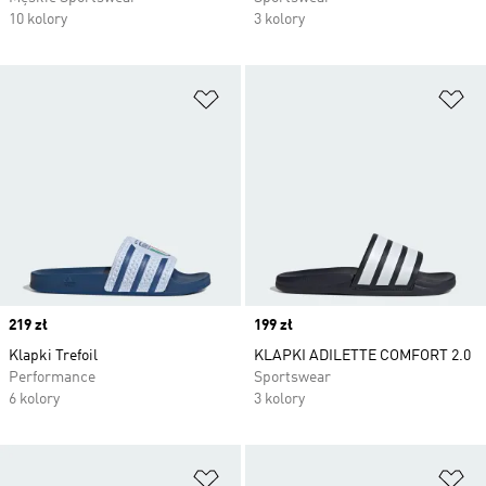
10 kolory
3 kolory
Dodaj do listy życzeń
Do
Price
219 zł
Price
199 zł
Klapki Trefoil
KLAPKI ADILETTE COMFORT 2.0
Performance
Sportswear
6 kolory
3 kolory
Dodaj do listy życzeń
Do