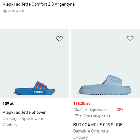
Klapki adilette Comfort 2.0 Argentyna
Sportswear
Dodaj do listy życzeń
Do
Price
109 zł
Sale price
116,35 zł
134,25 zł Najniższa cena
-13%
Discount
Klapki adilette Shower
179 zł Cena oryginalna
Dziecięce Sportswear
7 kolory
BUTY CAMPUS 00S SLIDE
Damskie Originals
3 kolory