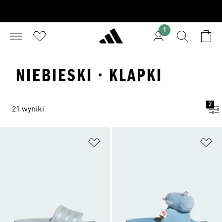
1
NIEBIESKI · KLAPKI
2
21 wyniki
Dodaj do listy życzeń
Do