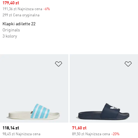
Sale price
179,40 zł
191,36 zł Najniższa cena
-6%
Discount
299 zł Cena oryginalna
Klapki adilette 22
Originals
3 kolory
Dodaj do listy życzeń
Do
Current price
118,14 zł
Sale price
71,60 zł
98,45 zł Najniższa cena
89,50 zł Najniższa cena
-20%
Discount