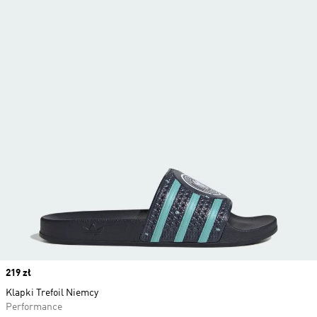
Price
219 zł
Klapki Trefoil Niemcy
Performance