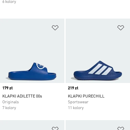
6 kolory
Dodaj do listy życzeń
Do
Price
179 zł
Price
219 zł
KLAPKI ADILETTE 00s
KLAPKI PURECHILL
Originals
Sportswear
7 kolory
11 kolory
Dodaj do listy życzeń
Do