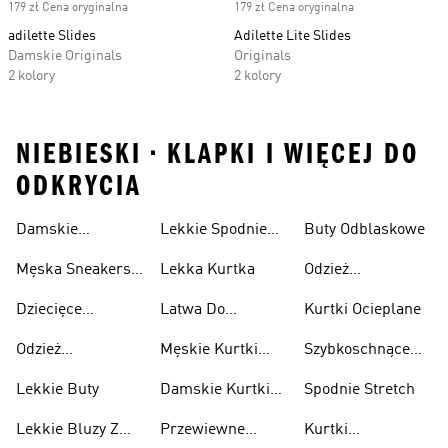
179 zł Cena oryginalna
179 zł Cena oryginalna
adilette Slides
Adilette Lite Slides
Damskie Originals
Originals
2 kolory
2 kolory
NIEBIESKI • KLAPKI I WIĘCEJ DO
ODKRYCIA
Damskie
Lekkie Spodnie
Buty Odblaskowe
Sneakersy
Sportowe
Męska Sneakersy
Lekka Kurtka
Odzież
Przewiewne
Przewiewne
Odblaskowa
Dziecięce
Latwa Do
Kurtki Ocieplane
Sneakersy
Spakowania
Odzież
Męskie Kurtki
Szybkoschnące
Przewiewne
Kurtki
Przeciwdeszczowa
Wodoodporne
Koszulki
Lekkie Buty
Damskie Kurtki
Spodnie Stretch
Wodoodporne
Lekkie Bluzy Z
Przewiewne
Kurtki