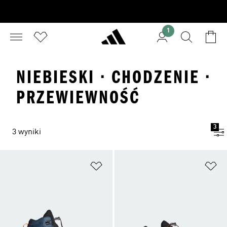
1
NIEBIESKI · CHODZENIE ·
PRZEWIEWNOŚĆ
3
3 wyniki
Dodaj do listy życzeń
Do