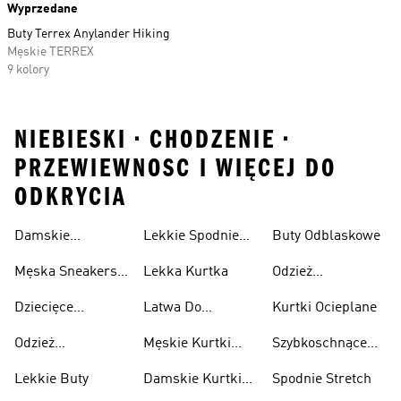
Wyprzedane
Buty Terrex Anylander Hiking
Męskie TERREX
9 kolory
NIEBIESKI • CHODZENIE •
PRZEWIEWNOSC I WIĘCEJ DO
ODKRYCIA
Damskie
Lekkie Spodnie
Buty Odblaskowe
Sneakersy
Sportowe
Męska Sneakersy
Lekka Kurtka
Odzież
Przewiewne
Przewiewne
Odblaskowa
Dziecięce
Latwa Do
Kurtki Ocieplane
Sneakersy
Spakowania
Odzież
Męskie Kurtki
Szybkoschnące
Przewiewne
Kurtki
Przeciwdeszczowa
Wodoodporne
Koszulki
Lekkie Buty
Damskie Kurtki
Spodnie Stretch