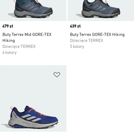
Price
479 zł
Price
439 zł
Buty Terrex Mid GORE-TEX
Buty Terrex GORE-TEX Hiking
Hiking
Dziecięce TERREX
Dziecięce TERREX
5 kolory
6 kolory
Dodaj do listy życzeń