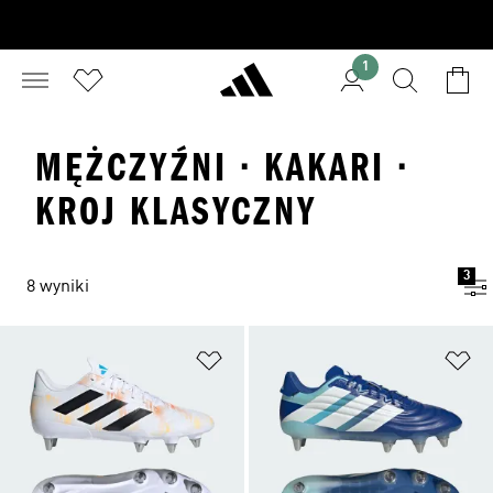
1
MĘŻCZYŹNI · KAKARI ·
KROJ KLASYCZNY
3
8 wyniki
Dodaj do listy życzeń
Do