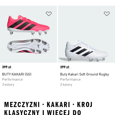
Dodaj do listy życzeń
Do
Price
399 zł
Price
399 zł
BUTY KAKARI (SG)
Buty Kakari Soft Ground Rugby
Performance
Performance
3 kolory
3 kolory
MEZCZYZNI • KAKARI • KROJ
KLASYCZNY I WIĘCEJ DO