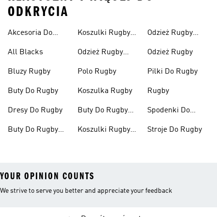
ODKRYCIA
Akcesoria Do
Koszulki Rugby
Odzież Rugby
Rugby
Damskie
Męska
All Blacks
Odzież Rugby
Odzież Rugby
Damskie
Bluzy Rugby
Polo Rugby
Pilki Do Rugby
Buty Do Rugby
Koszulka Rugby
Rugby
Dresy Do Rugby
Buty Do Rugby
Spodenki Do
Męskie
Rugby
Buty Do Rugby
Koszulki Rugby
Stroje Do Rugby
Damskie
Mężczyźni
YOUR OPINION COUNTS
We strive to serve you better and appreciate your feedback