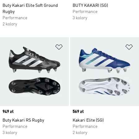
Buty Kakari Elite Soft Ground
BUTY KAKARI (SG)
Rugby
Performance
Performance
3 kolory
2 kolory
Dodaj do listy życzeń
Do
Price
949 zł
Price
569 zł
Buty Kakari RS Rugby
Kakari Elite (SG)
Performance
Performance
3 kolory
2 kolory