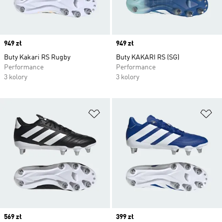
Price
949 zł
Price
949 zł
Buty Kakari RS Rugby
Buty KAKARI RS (SG)
Performance
Performance
3 kolory
3 kolory
Dodaj do listy życzeń
Do
Price
569 zł
Price
399 zł